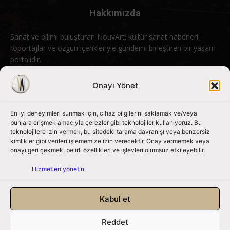
Hakkımızda
Sanat ve bilimi buluşturan NouvArt; kültür sanat haberleri,
röportajlar ve özgün içerikleriyle gündemi birleştiren bir yaşam
portalıdır.
Bizimle iletişime geçin:
info@nouvart.net
Onayı Yönet
En iyi deneyimleri sunmak için, cihaz bilgilerini saklamak ve/veya
Bizi Takip Edin
bunlara erişmek amacıyla çerezler gibi teknolojiler kullanıyoruz. Bu
teknolojilere izin vermek, bu sitedeki tarama davranışı veya benzersiz
kimlikler gibi verileri işlememize izin verecektir. Onay vermemek veya
onayı geri çekmek, belirli özellikleri ve işlevleri olumsuz etkileyebilir.
Hizmetleri yönetin
Kabul et
Reddet
NouvArt bir Mert Tunçel işletmesidir. © 2013 – 2026. Tüm Hakları