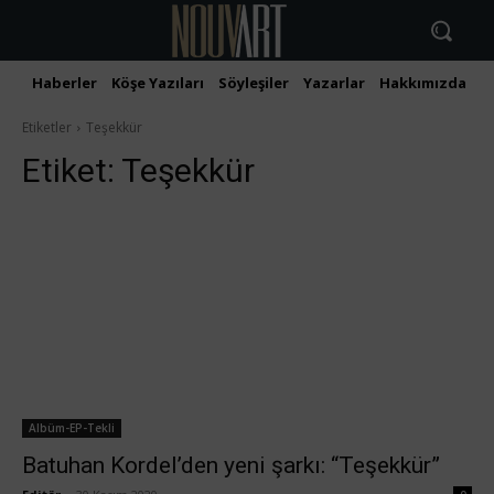
Haberler
Köşe Yazıları
Söyleşiler
Yazarlar
Hakkımızda
İ
Etiketler
Teşekkür
Etiket:
Teşekkür
Albüm-EP-Tekli
Batuhan Kordel’den yeni şarkı: “Teşekkür”