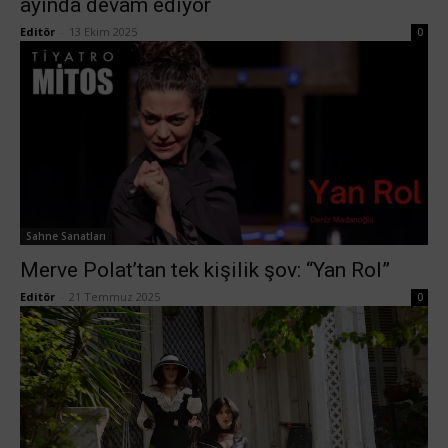
ayında devam ediyor
Editör
-
13 Ekim 2025
0
Sahne Sanatları
Merve Polat’tan tek kişilik şov: “Yan Rol”
Editör
-
21 Temmuz 2025
0