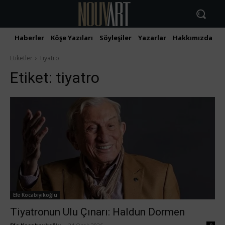
Haberler
Köşe Yazıları
Söyleşiler
Yazarlar
Hakkımızda
İ
Etiketler
Tiyatro
Etiket:
tiyatro
Efe Kocabıyıkoğlu
Tiyatronun Ulu Çınarı: Haldun Dormen