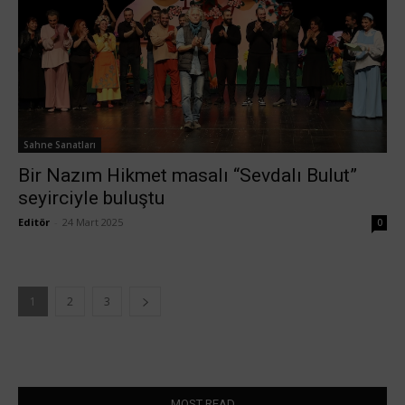
Sahne Sanatları
Bir Nazım Hikmet masalı “Sevdalı Bulut”
seyirciyle buluştu
Editör
-
24 Mart 2025
0
1
2
3
MOST READ