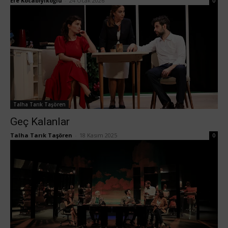
Efe Kocabıyıkoğlu
-
24 Ocak 2026
0
Talha Tarık Taşören
Geç Kalanlar
Talha Tarık Taşören
-
18 Kasım 2025
0