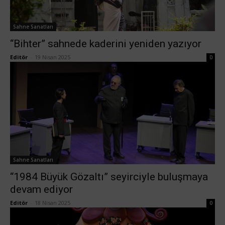
Sahne Sanatları
“Bihter” sahnede kaderini yeniden yazıyor
Editör
-
19 Nisan 2025
0
Sahne Sanatları
“1984 Büyük Gözaltı” seyirciyle buluşmaya
devam ediyor
Editör
-
18 Nisan 2025
0