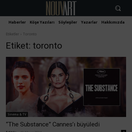
Haberler
Köşe Yazıları
Söyleşiler
Yazarlar
Hakkımızda
İ
Etiketler
Toronto
Etiket:
toronto
Sinema & TV
“The Substance” Cannes’ı büyüledi