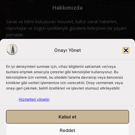
Hakkımızda
Sanat ve bilimi buluşturan NouvArt; kültür sanat haberleri,
röportajlar ve özgün içerikleriyle gündemi birleştiren bir yaşam
portalıdır.
Bizimle iletişime geçin:
info@nouvart.net
Onayı Yönet
En iyi deneyimleri sunmak için, cihaz bilgilerini saklamak ve/veya
Bizi Takip Edin
bunlara erişmek amacıyla çerezler gibi teknolojiler kullanıyoruz. Bu
teknolojilere izin vermek, bu sitedeki tarama davranışı veya benzersiz
kimlikler gibi verileri işlememize izin verecektir. Onay vermemek veya
onayı geri çekmek, belirli özellikleri ve işlevleri olumsuz etkileyebilir.
Hizmetleri yönetin
Kabul et
Reddet
NouvArt bir Mert Tunçel işletmesidir. © 2013 – 2026. Tüm Hakları