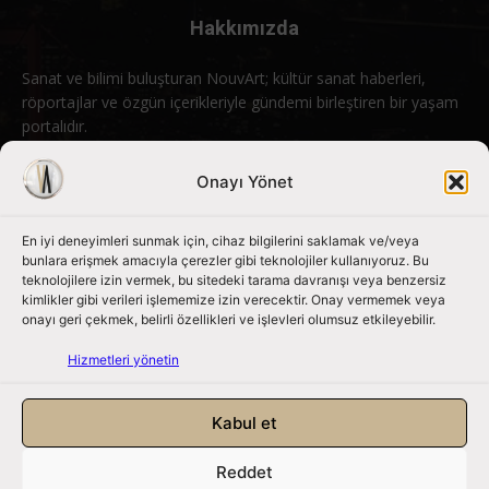
Hakkımızda
Sanat ve bilimi buluşturan NouvArt; kültür sanat haberleri,
röportajlar ve özgün içerikleriyle gündemi birleştiren bir yaşam
portalıdır.
Bizimle iletişime geçin:
info@nouvart.net
Onayı Yönet
En iyi deneyimleri sunmak için, cihaz bilgilerini saklamak ve/veya
Bizi Takip Edin
bunlara erişmek amacıyla çerezler gibi teknolojiler kullanıyoruz. Bu
teknolojilere izin vermek, bu sitedeki tarama davranışı veya benzersiz
kimlikler gibi verileri işlememize izin verecektir. Onay vermemek veya
onayı geri çekmek, belirli özellikleri ve işlevleri olumsuz etkileyebilir.
Hizmetleri yönetin
Kabul et
Reddet
NouvArt bir Mert Tunçel işletmesidir. © 2013 – 2026. Tüm Hakları