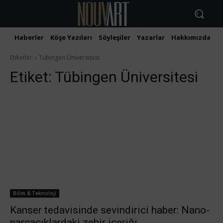
Haberler
Köşe Yazıları
Söyleşiler
Yazarlar
Hakkımızda
İ
Etiketler
Tübingen Üniversitesi
Etiket:
Tübingen Üniversitesi
Bilim & Teknoloji
Kanser tedavisinde sevindirici haber: Nano-
parçacıklardaki zehir içeriği,