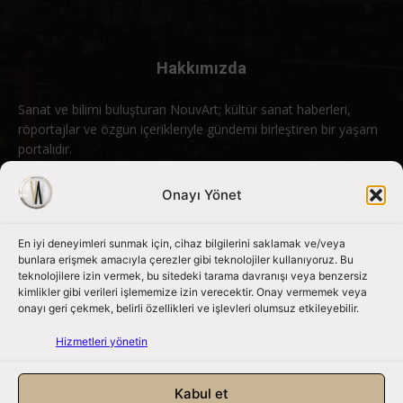
Hakkımızda
Sanat ve bilimi buluşturan NouvArt; kültür sanat haberleri,
röportajlar ve özgün içerikleriyle gündemi birleştiren bir yaşam
portalıdır.
Bizimle iletişime geçin:
info@nouvart.net
Onayı Yönet
En iyi deneyimleri sunmak için, cihaz bilgilerini saklamak ve/veya
Bizi Takip Edin
bunlara erişmek amacıyla çerezler gibi teknolojiler kullanıyoruz. Bu
teknolojilere izin vermek, bu sitedeki tarama davranışı veya benzersiz
kimlikler gibi verileri işlememize izin verecektir. Onay vermemek veya
onayı geri çekmek, belirli özellikleri ve işlevleri olumsuz etkileyebilir.
Hizmetleri yönetin
Kabul et