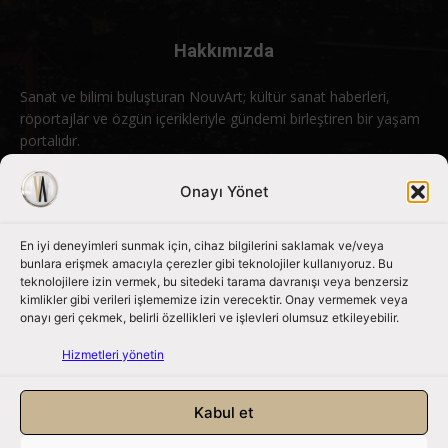
Hakkımızda
Sanat ve bilimi buluşturan NouvArt; kültür sanat haberleri,
röportajlar ve özgün içerikleriyle gündemi birleştiren bir yaşam
portalıdır.
Bizimle iletişime geçin:
info@nouvart.net
Onayı Yönet
En iyi deneyimleri sunmak için, cihaz bilgilerini saklamak ve/veya
Bizi Takip Edin
bunlara erişmek amacıyla çerezler gibi teknolojiler kullanıyoruz. Bu
teknolojilere izin vermek, bu sitedeki tarama davranışı veya benzersiz
kimlikler gibi verileri işlememize izin verecektir. Onay vermemek veya
onayı geri çekmek, belirli özellikleri ve işlevleri olumsuz etkileyebilir.
Hizmetleri yönetin
Kabul et