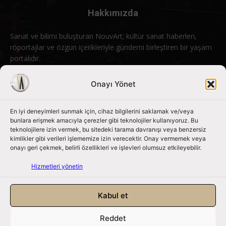
Hakkımızda
Sanat ve bilimi buluşturan NouvArt; kültür sanat haberleri,
röportajlar ve özgün içerikleriyle gündemi birleştiren bir yaşam
portalıdır.
Bizimle iletişime geçin:
info@nouvart.net
Onayı Yönet
En iyi deneyimleri sunmak için, cihaz bilgilerini saklamak ve/veya
Bizi Takip Edin
bunlara erişmek amacıyla çerezler gibi teknolojiler kullanıyoruz. Bu
teknolojilere izin vermek, bu sitedeki tarama davranışı veya benzersiz
kimlikler gibi verileri işlememize izin verecektir. Onay vermemek veya
onayı geri çekmek, belirli özellikleri ve işlevleri olumsuz etkileyebilir.
Hizmetleri yönetin
Kabul et
Reddet
NouvArt bir Mert Tunçel işletmesidir. © 2013 – 2026. Tüm Hakları