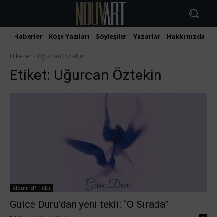
Haberler
Köşe Yazıları
Söyleşiler
Yazarlar
Hakkımızda
İ
Etiketler
Uğurcan Öztekin
Etiket:
Uğurcan Öztekin
Albüm-EP-Tekli
Gülce Duru’dan yeni tekli: “O Sırada”