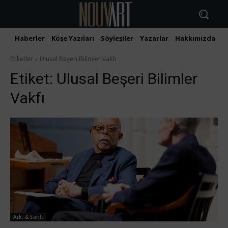
Haberler
Köşe Yazıları
Söyleşiler
Yazarlar
Hakkımızda
İ
Etiketler
Ulusal Beşeri Bilimler Vakfı
Etiket:
Ulusal Beşeri Bilimler
Vakfı
Ark. & Sant.