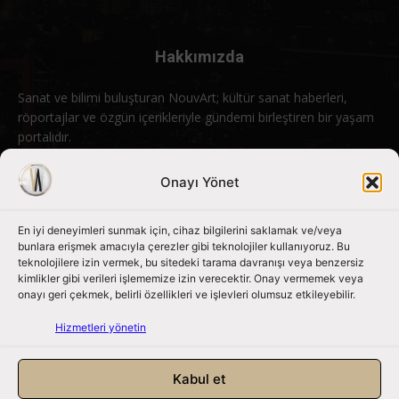
Hakkımızda
Sanat ve bilimi buluşturan NouvArt; kültür sanat haberleri,
röportajlar ve özgün içerikleriyle gündemi birleştiren bir yaşam
portalıdır.
Bizimle iletişime geçin:
info@nouvart.net
Onayı Yönet
En iyi deneyimleri sunmak için, cihaz bilgilerini saklamak ve/veya
Bizi Takip Edin
bunlara erişmek amacıyla çerezler gibi teknolojiler kullanıyoruz. Bu
teknolojilere izin vermek, bu sitedeki tarama davranışı veya benzersiz
kimlikler gibi verileri işlememize izin verecektir. Onay vermemek veya
onayı geri çekmek, belirli özellikleri ve işlevleri olumsuz etkileyebilir.
Hizmetleri yönetin
Kabul et