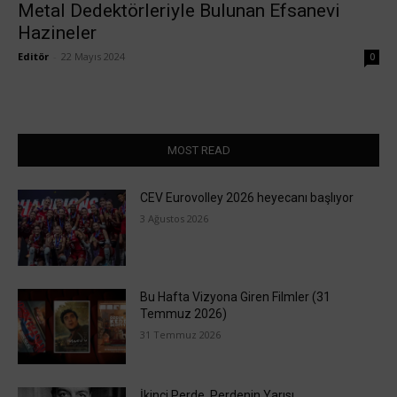
Metal Dedektörleriyle Bulunan Efsanevi
Hazineler
Editör
-
22 Mayıs 2024
0
MOST READ
CEV Eurovolley 2026 heyecanı başlıyor
3 Ağustos 2026
Bu Hafta Vizyona Giren Filmler (31
Temmuz 2026)
31 Temmuz 2026
İkinci Perde, Perdenin Yarısı