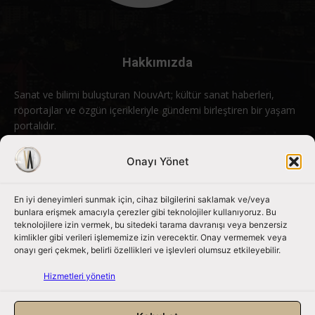
Hakkımızda
Sanat ve bilimi buluşturan NouvArt; kültür sanat haberleri,
röportajlar ve özgün içerikleriyle gündemi birleştiren bir yaşam
portalıdır.
Bizimle iletişime geçin:
info@nouvart.net
Onayı Yönet
En iyi deneyimleri sunmak için, cihaz bilgilerini saklamak ve/veya
Bizi Takip Edin
bunlara erişmek amacıyla çerezler gibi teknolojiler kullanıyoruz. Bu
teknolojilere izin vermek, bu sitedeki tarama davranışı veya benzersiz
kimlikler gibi verileri işlememize izin verecektir. Onay vermemek veya
onayı geri çekmek, belirli özellikleri ve işlevleri olumsuz etkileyebilir.
Hizmetleri yönetin