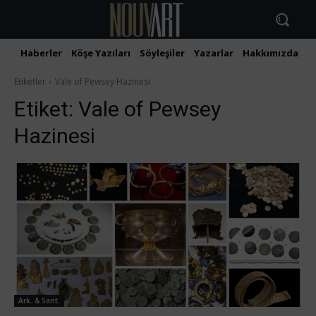
Haberler
Köşe Yazıları
Söyleşiler
Yazarlar
Hakkımızda
İ
Etiketler
Vale of Pewsey Hazinesi
Etiket:
Vale of Pewsey
Hazinesi
Ark. & Sant.