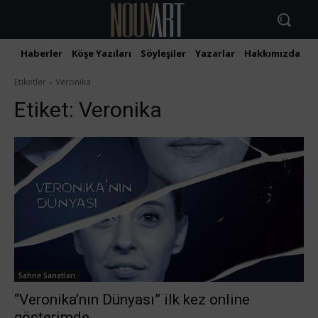
Haberler
Köşe Yazıları
Söyleşiler
Yazarlar
Hakkımızda
İ
Etiketler
Veronika
Etiket:
Veronika
Sahne Sanatları
“Veronika’nın Dünyası” ilk kez online
gösterimde