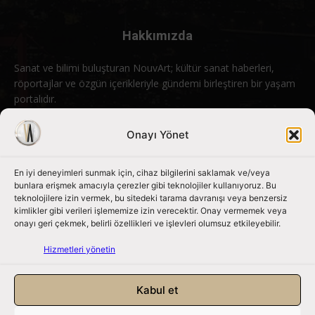
Hakkımızda
Sanat ve bilimi buluşturan NouvArt; kültür sanat haberleri,
röportajlar ve özgün içerikleriyle gündemi birleştiren bir yaşam
portalıdır.
Bizimle iletişime geçin:
info@nouvart.net
Onayı Yönet
En iyi deneyimleri sunmak için, cihaz bilgilerini saklamak ve/veya
Bizi Takip Edin
bunlara erişmek amacıyla çerezler gibi teknolojiler kullanıyoruz. Bu
teknolojilere izin vermek, bu sitedeki tarama davranışı veya benzersiz
kimlikler gibi verileri işlememize izin verecektir. Onay vermemek veya
onayı geri çekmek, belirli özellikleri ve işlevleri olumsuz etkileyebilir.
Hizmetleri yönetin
Kabul et