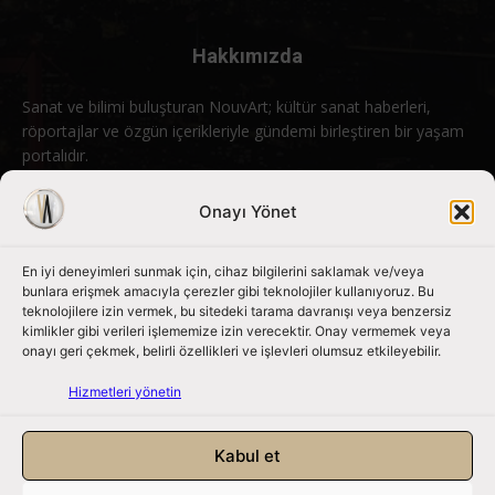
Hakkımızda
Sanat ve bilimi buluşturan NouvArt; kültür sanat haberleri,
röportajlar ve özgün içerikleriyle gündemi birleştiren bir yaşam
portalıdır.
Bizimle iletişime geçin:
info@nouvart.net
Onayı Yönet
En iyi deneyimleri sunmak için, cihaz bilgilerini saklamak ve/veya
Bizi Takip Edin
bunlara erişmek amacıyla çerezler gibi teknolojiler kullanıyoruz. Bu
teknolojilere izin vermek, bu sitedeki tarama davranışı veya benzersiz
kimlikler gibi verileri işlememize izin verecektir. Onay vermemek veya
onayı geri çekmek, belirli özellikleri ve işlevleri olumsuz etkileyebilir.
Hizmetleri yönetin
Kabul et