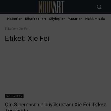
Haberler
Köşe Yazıları
Söyleşiler
Yazarlar
Hakkımızda
İ
Etiketler
Xie Fei
Etiket:
Xie Fei
Sinema & TV
Çin Sineması’nın büyük ustası Xie Fei ilk kez
Türkiye’de