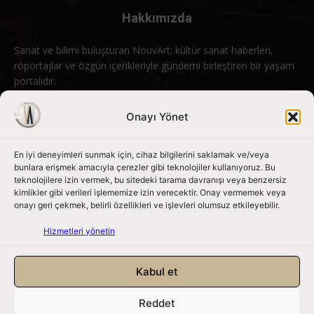
Hakkımızda
Sanat ve bilimi buluşturan NouvArt; kültür sanat haberleri,
röportajlar ve özgün içerikleriyle gündemi birleştiren bir yaşam
portalıdır.
Bizimle iletişime geçin:
info@nouvart.net
Onayı Yönet
En iyi deneyimleri sunmak için, cihaz bilgilerini saklamak ve/veya
Bizi Takip Edin
bunlara erişmek amacıyla çerezler gibi teknolojiler kullanıyoruz. Bu
teknolojilere izin vermek, bu sitedeki tarama davranışı veya benzersiz
kimlikler gibi verileri işlememize izin verecektir. Onay vermemek veya
onayı geri çekmek, belirli özellikleri ve işlevleri olumsuz etkileyebilir.
Hizmetleri yönetin
Kabul et
Reddet
NouvArt bir Mert Tunçel işletmesidir. © 2013 – 2026. Tüm Hakları