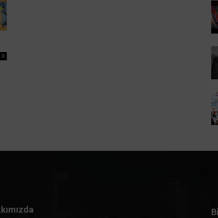
0
kımızda
B