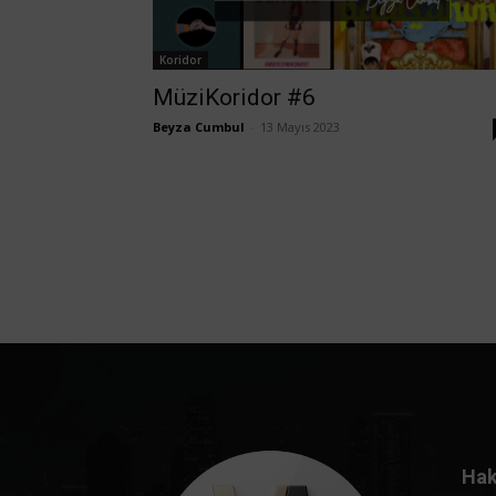
Koridor
MüziKoridor #6
Beyza Cumbul
-
13 Mayıs 2023
Hak