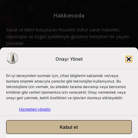
Hakkımızda
Sanat ve bilimi buluşturan NouvArt; kültür sanat haberleri,
röportajlar ve özgün içerikleriyle gündemi birleştiren bir yaşam
portalıdır.
Bizimle iletişime geçin:
info@nouvart.net
Onayı Yönet
En iyi deneyimleri sunmak için, cihaz bilgilerini saklamak ve/veya
Bizi Takip Edin
bunlara erişmek amacıyla çerezler gibi teknolojiler kullanıyoruz. Bu
teknolojilere izin vermek, bu sitedeki tarama davranışı veya benzersiz
kimlikler gibi verileri işlememize izin verecektir. Onay vermemek veya
onayı geri çekmek, belirli özellikleri ve işlevleri olumsuz etkileyebilir.
Hizmetleri yönetin
Kabul et