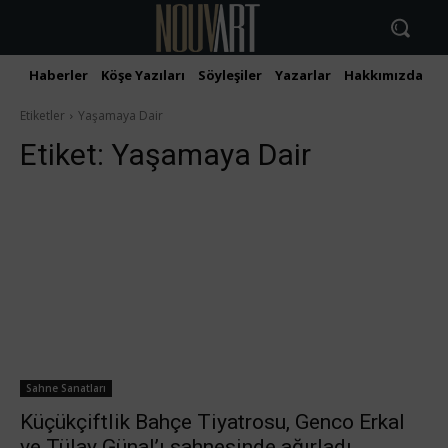
Haberler
Köşe Yazıları
Söyleşiler
Yazarlar
Hakkımızda
İ
Etiketler
Yaşamaya Dair
Etiket:
Yaşamaya Dair
Sahne Sanatları
Küçükçiftlik Bahçe Tiyatrosu, Genco Erkal
ve Tülay Günal’ı sahnesinde ağırladı