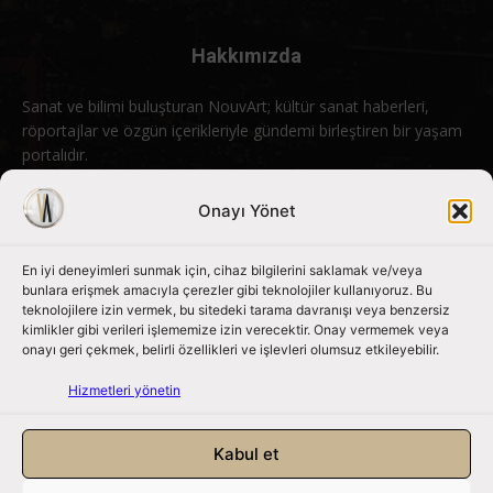
Hakkımızda
Sanat ve bilimi buluşturan NouvArt; kültür sanat haberleri,
röportajlar ve özgün içerikleriyle gündemi birleştiren bir yaşam
portalıdır.
Bizimle iletişime geçin:
info@nouvart.net
Onayı Yönet
En iyi deneyimleri sunmak için, cihaz bilgilerini saklamak ve/veya
Bizi Takip Edin
bunlara erişmek amacıyla çerezler gibi teknolojiler kullanıyoruz. Bu
teknolojilere izin vermek, bu sitedeki tarama davranışı veya benzersiz
kimlikler gibi verileri işlememize izin verecektir. Onay vermemek veya
onayı geri çekmek, belirli özellikleri ve işlevleri olumsuz etkileyebilir.
Hizmetleri yönetin
Kabul et