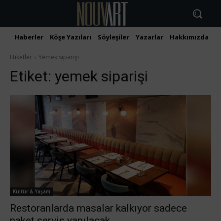
Haberler
Köşe Yazıları
Söyleşiler
Yazarlar
Hakkımızda
İ
Etiketler
Yemek siparişi
Etiket:
yemek siparişi
Kültür & Yaşam
Restoranlarda masalar kalkıyor sadece
paket servis yapılacak