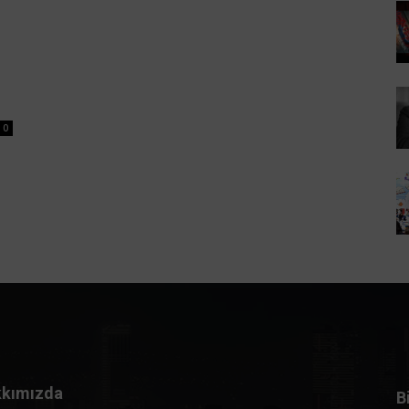
0
kımızda
B