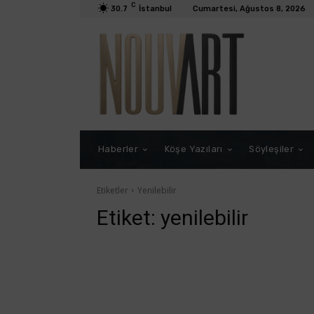
C
30.7
İstanbul
Cumartesi, Ağustos 8, 2026
Haberler
Köşe Yazıları
Söyleşiler
Etiketler
Yenilebilir
Etiket:
yenilebilir