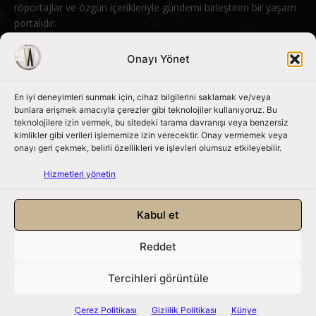
röportajlar ve özgün içerikleriyle gündemi birleştiren bir yaşam
portalıdır.
Bizimle iletişime geçin:
info@nouvart.net
Onayı Yönet
En iyi deneyimleri sunmak için, cihaz bilgilerini saklamak ve/veya
Bizi Takip Edin
bunlara erişmek amacıyla çerezler gibi teknolojiler kullanıyoruz. Bu
teknolojilere izin vermek, bu sitedeki tarama davranışı veya benzersiz
kimlikler gibi verileri işlememize izin verecektir. Onay vermemek veya
onayı geri çekmek, belirli özellikleri ve işlevleri olumsuz etkileyebilir.
Hizmetleri yönetin
Kabul et
Reddet
NouvArt bir Mert Tunçel işletmesidir. © 2013 – 2026. Tüm Hakları
Saklıdır.
Tercihleri görüntüle
Gizlilik Politikası
|
Çerez Politikası
|
Hizmet Koşulları
|
Kullanıcı Verileri
|
Çerez Politikası
Gizlilik Politikası
Künye
Künye
|
İletişim