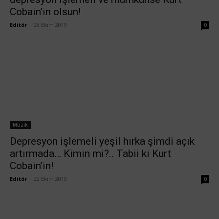
Cobain’in olsun!
Editör
-
28 Ekim 2019
0
Müzik
Depresyon işlemeli yeşil hırka şimdi açık
artırmada… Kimin mi?.. Tabii ki Kurt
Cobain’in!
Editör
-
22 Ekim 2019
0