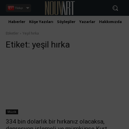
Türkçe
Haberler
Köşe Yazıları
Söyleşiler
Yazarlar
Hakkımızda
İ
Etiketler
Yeşil hırka
Etiket:
yeşil hırka
Müzik
334 bin dolarlık bir hırkanız olacaksa,
depresyon işlemeli ve mümkünse Kurt