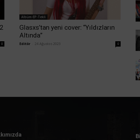
Albüm-EP-Tekli
12
Glasxs’tan yeni cover: “Yıldızların
Altında”
Editör
-
24 Ağustos 2023
0
0
kımızda
B