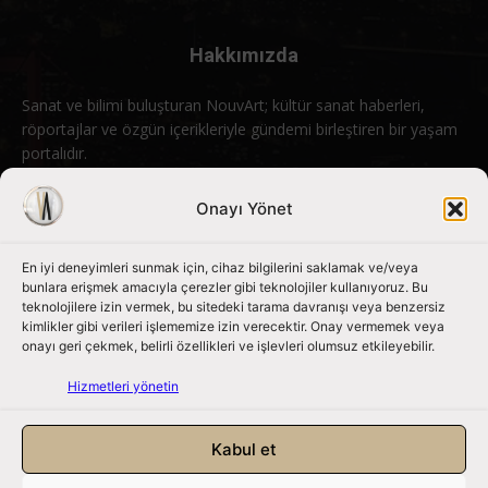
Hakkımızda
Sanat ve bilimi buluşturan NouvArt; kültür sanat haberleri,
röportajlar ve özgün içerikleriyle gündemi birleştiren bir yaşam
portalıdır.
Bizimle iletişime geçin:
info@nouvart.net
Onayı Yönet
En iyi deneyimleri sunmak için, cihaz bilgilerini saklamak ve/veya
Bizi Takip Edin
bunlara erişmek amacıyla çerezler gibi teknolojiler kullanıyoruz. Bu
teknolojilere izin vermek, bu sitedeki tarama davranışı veya benzersiz
kimlikler gibi verileri işlememize izin verecektir. Onay vermemek veya
onayı geri çekmek, belirli özellikleri ve işlevleri olumsuz etkileyebilir.
Hizmetleri yönetin
Kabul et