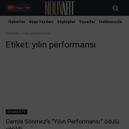
Türkçe
Haberler
Köşe Yazıları
Söyleşiler
Yazarlar
Hakkımızda
İ
Etiketler
Yılın performansı
Etiket:
yılın performansı
Sinema & TV
Damla Sönmez’e “Yılın Performansı” ödülü
verildi