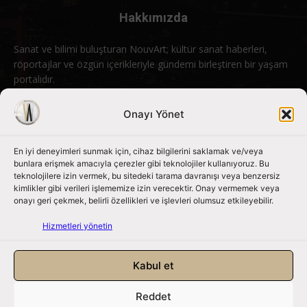
Hakkımızda
Sanat ve bilimi buluşturan NouvArt; kültür sanat haberleri,
röportajlar ve özgün içerikleriyle gündemi birleştiren bir yaşam
portalıdır.
Bizimle iletişime geçin:
info@nouvart.net
Onayı Yönet
En iyi deneyimleri sunmak için, cihaz bilgilerini saklamak ve/veya
Bizi Takip Edin
bunlara erişmek amacıyla çerezler gibi teknolojiler kullanıyoruz. Bu
teknolojilere izin vermek, bu sitedeki tarama davranışı veya benzersiz
kimlikler gibi verileri işlememize izin verecektir. Onay vermemek veya
onayı geri çekmek, belirli özellikleri ve işlevleri olumsuz etkileyebilir.
Hizmetleri yönetin
Kabul et
Reddet
NouvArt bir Mert Tunçel işletmesidir. © 2013 – 2026. Tüm Hakları