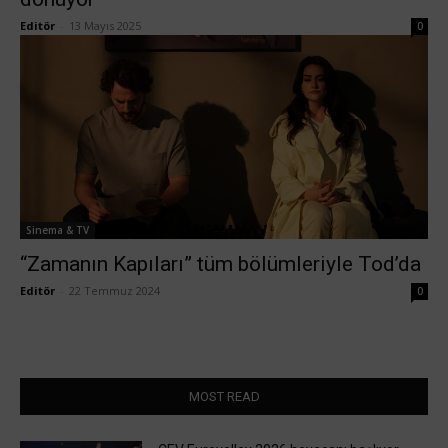
Editör
-
13 Mayıs 2025
0
Sinema & TV
“Zamanın Kapıları” tüm bölümleriyle Tod’da
Editör
-
22 Temmuz 2024
0
MOST READ