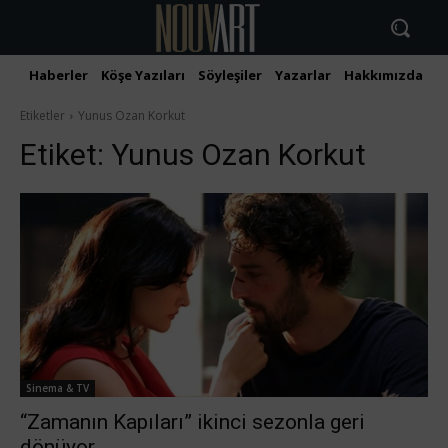
Haberler
Köşe Yazıları
Söyleşiler
Yazarlar
Hakkımızda
İ
Etiketler
Yunus Ozan Korkut
Etiket:
Yunus Ozan Korkut
Sinema & TV
“Zamanın Kapıları” ikinci sezonla geri
dönüyor