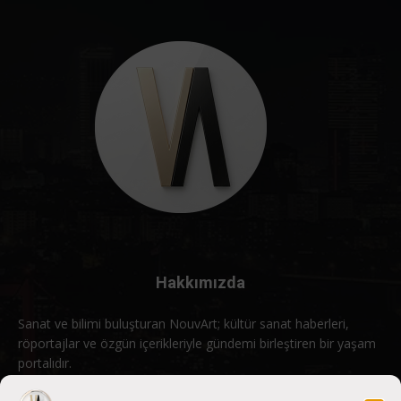
Hakkımızda
Sanat ve bilimi buluşturan NouvArt; kültür sanat haberleri,
röportajlar ve özgün içerikleriyle gündemi birleştiren bir yaşam
portalıdır.