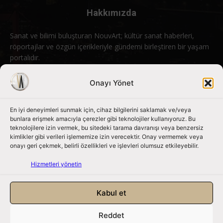
Hakkımızda
Sanat ve bilimi buluşturan NouvArt; kültür sanat haberleri,
röportajlar ve özgün içerikleriyle gündemi birleştiren bir yaşam
portalıdır.
Bizimle iletişime geçin:
info@nouvart.net
Onayı Yönet
En iyi deneyimleri sunmak için, cihaz bilgilerini saklamak ve/veya
Bizi Takip Edin
bunlara erişmek amacıyla çerezler gibi teknolojiler kullanıyoruz. Bu
teknolojilere izin vermek, bu sitedeki tarama davranışı veya benzersiz
kimlikler gibi verileri işlememize izin verecektir. Onay vermemek veya
onayı geri çekmek, belirli özellikleri ve işlevleri olumsuz etkileyebilir.
Hizmetleri yönetin
Kabul et
Reddet
NouvArt bir Mert Tunçel işletmesidir. © 2013 – 2026. Tüm Hakları