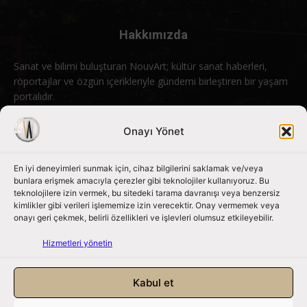
Hakkımızda
Sanat ve bilimi buluşturan NouvArt; kültür sanat haberleri,
röportajlar ve özgün içerikleriyle gündemi birleştiren bir yaşam
portalıdır.
Bizimle iletişime geçin:
info@nouvart.net
Onayı Yönet
En iyi deneyimleri sunmak için, cihaz bilgilerini saklamak ve/veya
Bizi Takip Edin
bunlara erişmek amacıyla çerezler gibi teknolojiler kullanıyoruz. Bu
teknolojilere izin vermek, bu sitedeki tarama davranışı veya benzersiz
kimlikler gibi verileri işlememize izin verecektir. Onay vermemek veya
onayı geri çekmek, belirli özellikleri ve işlevleri olumsuz etkileyebilir.
Hizmetleri yönetin
Kabul et