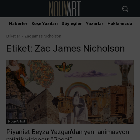
Haberler
Köşe Yazıları
Söyleşiler
Yazarlar
Hakkımızda
İ
Etiketler
Zac James Nicholson
Etiket:
Zac James Nicholson
NouvArtist
Piyanist Beyza Yazgan’dan yeni animasyon
müzik videosu: “Pasaj”