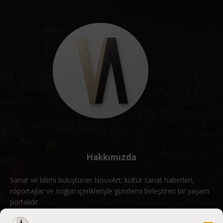
Hakkımızda
Sanat ve bilimi buluşturan NouvArt; kültür sanat haberleri,
röportajlar ve özgün içerikleriyle gündemi birleştiren bir yaşam
portalıdır.