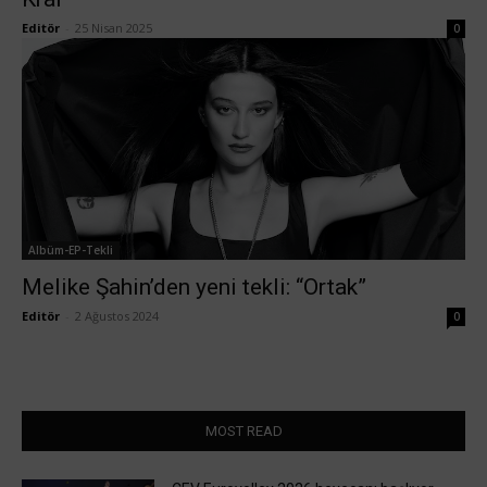
Editör
-
25 Nisan 2025
0
Albüm-EP-Tekli
Melike Şahin’den yeni tekli: “Ortak”
Editör
-
2 Ağustos 2024
0
MOST READ