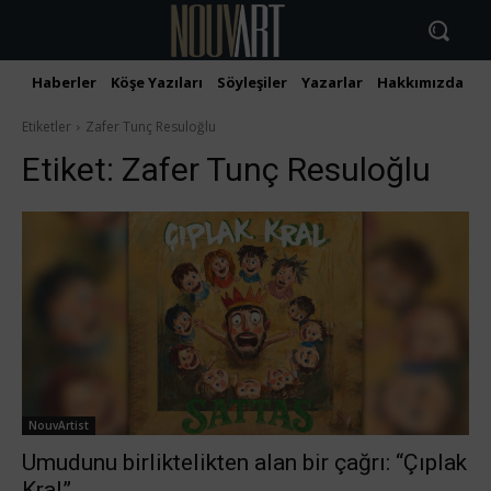
Haberler
Köşe Yazıları
Söyleşiler
Yazarlar
Hakkımızda
İ
Etiketler
Zafer Tunç Resuloğlu
Etiket:
Zafer Tunç Resuloğlu
NouvArtist
Umudunu birliktelikten alan bir çağrı: “Çıplak
Kral”