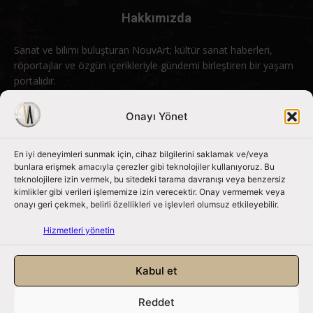
Hakkımızda
Sanat ve bilimi buluşturan NouvArt; kültür sanat haberleri,
röportajlar ve özgün içerikleriyle gündemi birleştiren bir yaşam
portalıdır.
Bizimle iletişime geçin:
info@nouvart.net
Onayı Yönet
En iyi deneyimleri sunmak için, cihaz bilgilerini saklamak ve/veya
Bizi Takip Edin
bunlara erişmek amacıyla çerezler gibi teknolojiler kullanıyoruz. Bu
teknolojilere izin vermek, bu sitedeki tarama davranışı veya benzersiz
kimlikler gibi verileri işlememize izin verecektir. Onay vermemek veya
onayı geri çekmek, belirli özellikleri ve işlevleri olumsuz etkileyebilir.
Hizmetleri yönetin
Kabul et
Reddet
NouvArt bir Mert Tunçel işletmesidir. © 2013 – 2026. Tüm Hakları