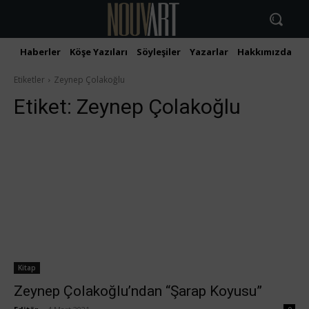
Haberler
Köşe Yazıları
Söyleşiler
Yazarlar
Hakkımızda
İ
Etiketler
Zeynep Çolakoğlu
Etiket:
Zeynep Çolakoğlu
Kitap
Zeynep Çolakoğlu’ndan “Şarap Koyusu”