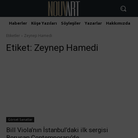
Haberler
Köşe Yazıları
Söyleşiler
Yazarlar
Hakkımızda
İ
Etiketler
Zeynep Hamedi
Etiket:
Zeynep Hamedi
Görsel Sanatlar
Bill Viola’nın İstanbul’daki ilk sergisi
Borusan Contemporary’de