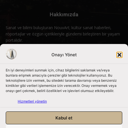
Hakkımızda
Sanat ve bilimi buluşturan NouvArt; kültür sanat haberleri,
röportajlar ve özgün içerikleriyle gündemi birleştiren bir yaşam
portalıdır.
Bizimle iletişime geçin:
info@nouvart.net
Onayı Yönet
En iyi deneyimleri sunmak için, cihaz bilgilerini saklamak ve/veya
Bizi Takip Edin
bunlara erişmek amacıyla çerezler gibi teknolojiler kullanıyoruz. Bu
teknolojilere izin vermek, bu sitedeki tarama davranışı veya benzersiz
kimlikler gibi verileri işlememize izin verecektir. Onay vermemek veya
onayı geri çekmek, belirli özellikleri ve işlevleri olumsuz etkileyebilir.
Hizmetleri yönetin
Kabul et