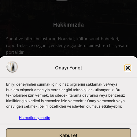
Hakkımızda
Sanat ve bilimi buluşturan NouvArt; kültür sanat haberleri,
röportajlar ve özgün içerikleriyle gündemi birleştiren bir yaşam
portalıdır.
Bizimle iletişime geçin:
info@nouvart.net
Onayı Yönet
En iyi deneyimleri sunmak için, cihaz bilgilerini saklamak ve/veya
Bizi Takip Edin
bunlara erişmek amacıyla çerezler gibi teknolojiler kullanıyoruz. Bu
teknolojilere izin vermek, bu sitedeki tarama davranışı veya benzersiz
kimlikler gibi verileri işlememize izin verecektir. Onay vermemek veya
onayı geri çekmek, belirli özellikleri ve işlevleri olumsuz etkileyebilir.
Hizmetleri yönetin
Kabul et