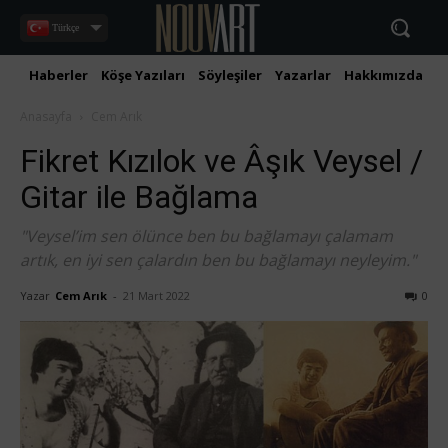
Türkçe
Haberler
Köşe Yazıları
Söyleşiler
Yazarlar
Hakkımızda
İ
Anasayfa
Cem Arık
Fikret Kızılok ve Âşık Veysel /
Gitar ile Bağlama
"Veysel’im sen ölünce ben bu bağlamayı çalamam
artık, en iyi sen çalardın ben bu bağlamayı neyleyim."
Yazar
Cem Arık
-
21 Mart 2022
0