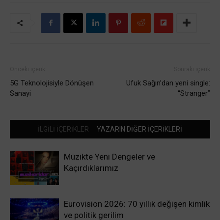
Önceki içerik
Sonraki içerik
5G Teknolojisiyle Dönüşen
Ufuk Sağın’dan yeni single:
Sanayi
“Stranger”
İLGİLİ İÇERİKLER
YAZARIN DİĞER İÇERİKLERİ
Müzikte Yeni Dengeler ve
Kaçırdıklarımız
Eurovision 2026: 70 yıllık değişen kimlik
ve politik gerilim