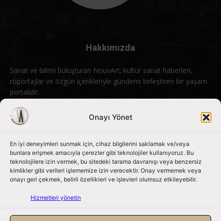
Hakkımızda
Sanat ve bilimi buluşturan NouvArt; kültür sanat haberleri,
röportajlar ve özgün içerikleriyle gündemi birleştiren bir yaşam
portalıdır.
Bizimle iletişime geçin:
info@nouvart.net
Onayı Yönet
En iyi deneyimleri sunmak için, cihaz bilgilerini saklamak ve/veya
Bizi Takip Edin
bunlara erişmek amacıyla çerezler gibi teknolojiler kullanıyoruz. Bu
teknolojilere izin vermek, bu sitedeki tarama davranışı veya benzersiz
kimlikler gibi verileri işlememize izin verecektir. Onay vermemek veya
onayı geri çekmek, belirli özellikleri ve işlevleri olumsuz etkileyebilir.
Hizmetleri yönetin