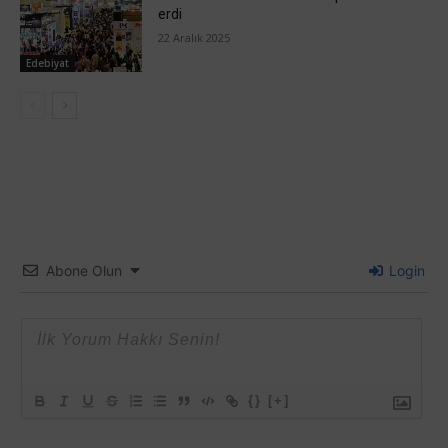
erdi
22 Aralık 2025
Edebiyat
Abone Olun
Login
{}
[+]