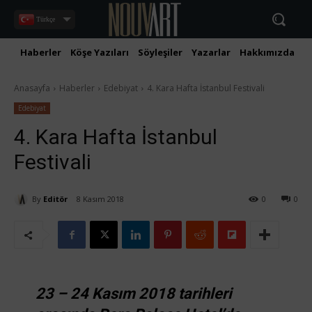
Türkçe
Haberler
Köşe Yazıları
Söyleşiler
Yazarlar
Hakkımızda
İ
Anasayfa
Haberler
Edebiyat
4. Kara Hafta İstanbul Festivali
Edebiyat
4. Kara Hafta İstanbul
Festivali
By
Editör
8 Kasım 2018
0
0
23 – 24 Kasım 2018 tarihleri