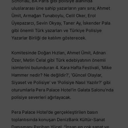
Schorlau, BA Paris gibi polisiye alanında
uluslararası üne sahip yazarların yanı sıra; Ahmet
Ümit, Armağan Tunaboylu, Celil Oker, Erol
Üyepazarcı, Sevin Okyay, Taner Ay, İskender Pala
gibi önemli Türk yazarları ve Türkiye Polisiye
Yazarlar Birliği de katılım gösterecek.
Komitesinde Doğan Hızlan, Ahmet Ümit, Adnan
Özer, Metin Celal gibi Türk edebiyatının önemli
isimlerini bulunduran 4. Kara Hafta Festivali, ‘Mike
Hammer nedir? Ne değildir?’, ‘Güncel Olaylar,
Siyaset ve Polisiye’ ve ‘Polisiye Nasıl Yazılır?’ gibi
oturumlarla Pera Palace Hotel’in Galata Salonu’nda
polisiye severleri ağırlayacak.
Pera Palace Hotel’de gerçekleştirilen basın
toplantısında konuşan DenizBank Kültür-Sanat
Danışmanı Perihan Yücel, “İnsan en çok sanat ve