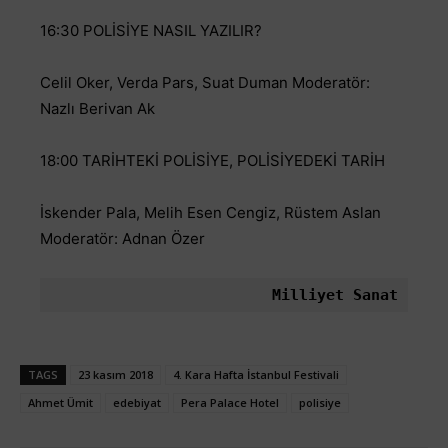
16:30 POLİSİYE NASIL YAZILIR?
Celil Oker, Verda Pars, Suat Duman Moderatör:
Nazlı Berivan Ak
18:00 TARİHTEKİ POLİSİYE, POLİSİYEDEKİ TARİH
İskender Pala, Melih Esen Cengiz, Rüstem Aslan
Moderatör: Adnan Özer
Milliyet Sanat
TAGS
23 kasım 2018
4. Kara Hafta İstanbul Festivali
Ahmet Ümit
edebiyat
Pera Palace Hotel
polisiye