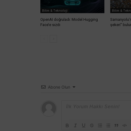
Bilim & Teknoloji
Bilim & Tekn
OpenAI doğruladı: Model Hugging
Samanyolu’
Face’e sızdı
şekeri” bul
Abone Olun