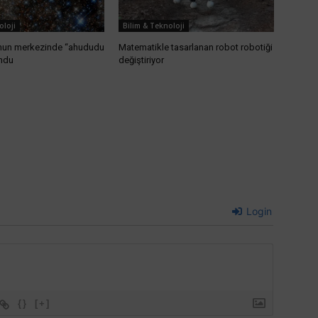
oloji
Bilim & Teknoloji
nun merkezinde “ahududu
Matematikle tasarlanan robot robotiği
undu
değiştiriyor
Login
{}
[+]