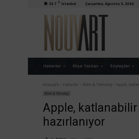
C
32.7
İstanbul
Çarşamba, Ağustos 5, 2026
Haberler
Köşe Yazıları
Söyleşiler
Anasayfa
Haberler
Bilim & Teknoloji
Apple, katlan
Bilim & Teknoloji
Apple, katlanabili
hazırlanıyor