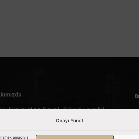
kımızda
B
t ve bilimi buluşturan NouvArt; kültür sanat haberleri,
rtajlar ve özgün içerikleriyle gündemi birleştiren bir yaşam
Onayı Yönet
lıdır.
mle iletişime geçin:
info@nouvart.net
 erişmek amacıyla