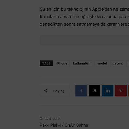
Şu an için bu teknolojinin Apple’dan ne zam
firmaların amatörce uğraştıkları alanda patent
denedikten sonra satmamaya da karar verebil
TAGS
iPhone
katlanabilir
model
patent
Paylaş
Önceki içerik
Rak-ı Plak-i / OnAir Sahne