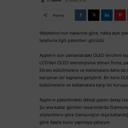
By
Editör
30 Aralık 2018
Paylaş
Webtekno’nun haberine göre, halka açık şeki
telefonla ilgili patentleri görüldü.
Apple’ın son zamanlardaki OLED tercihini 
LCD’den OLED teknolojisine dönen firma, pat
Ekranı bükülmelere ve katlamalara daha da da
karıştıran bir kaplama geliştirdi. Bir kere
bükülmelere ve katlamalara karşı bir koruyuc
Apple’ın patentindeki dikkat çeken detay is
Şu ana kadar görülen tasarımlarda (Samsung
söylentilere göre Samsung’un dışa katlandığ
göre Apple bunu yapmaya çalışıyor.