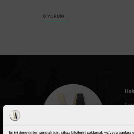
0
YORUM
Hak
Sana
röpo
porta
Bizi
En iyi deneyimleri sunmak için, cihaz bilgilerini saklamak ve/veya bunlara