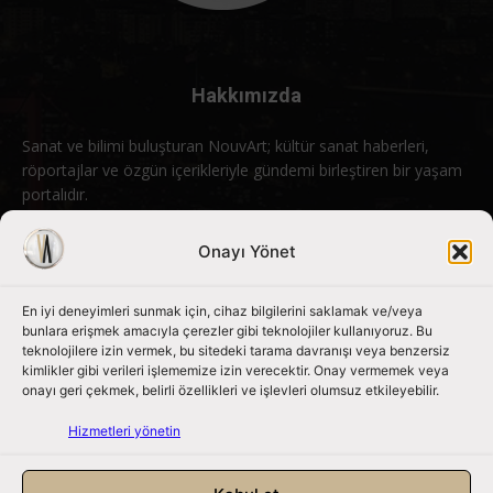
Hakkımızda
Sanat ve bilimi buluşturan NouvArt; kültür sanat haberleri,
röportajlar ve özgün içerikleriyle gündemi birleştiren bir yaşam
portalıdır.
Bizimle iletişime geçin:
info@nouvart.net
Onayı Yönet
En iyi deneyimleri sunmak için, cihaz bilgilerini saklamak ve/veya
Bizi Takip Edin
bunlara erişmek amacıyla çerezler gibi teknolojiler kullanıyoruz. Bu
teknolojilere izin vermek, bu sitedeki tarama davranışı veya benzersiz
kimlikler gibi verileri işlememize izin verecektir. Onay vermemek veya
onayı geri çekmek, belirli özellikleri ve işlevleri olumsuz etkileyebilir.
Hizmetleri yönetin