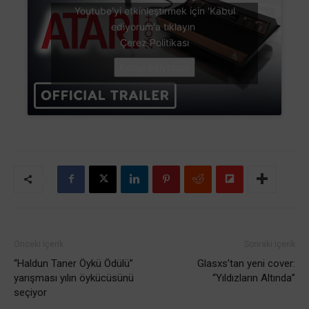
Youtube'yi etkinleştirmek için 'Kabul
ediyorum'a tıklayın
Çerez Politikası
Kabul ediyorum
Önceki içerik
Sonraki içerik
“Haldun Taner Öykü Ödülü”
Glasxs’tan yeni cover:
yarışması yılın öykücüsünü
“Yıldızların Altında”
seçiyor