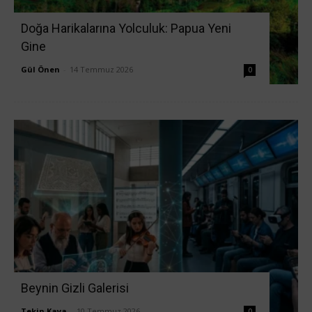
Doğa Harikalarına Yolculuk: Papua Yeni
Gine
Gül Önen
-
14 Temmuz 2026
0
Beynin Gizli Galerisi
Tekin Kaya
-
10 Temmuz 2026
0