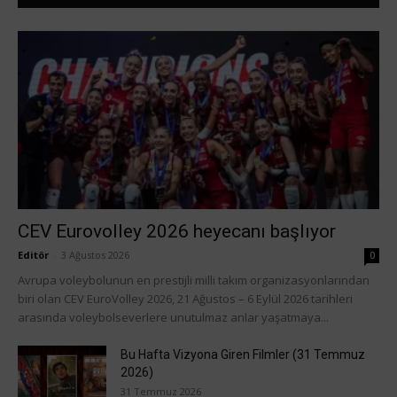
CEV Eurovolley 2026 heyecanı başlıyor
Editör
-
3 Ağustos 2026
0
Avrupa voleybolunun en prestijli milli takım organizasyonlarından
biri olan CEV EuroVolley 2026, 21 Ağustos – 6 Eylül 2026 tarihleri
arasında voleybolseverlere unutulmaz anlar yaşatmaya...
Bu Hafta Vizyona Giren Filmler (31 Temmuz
2026)
31 Temmuz 2026