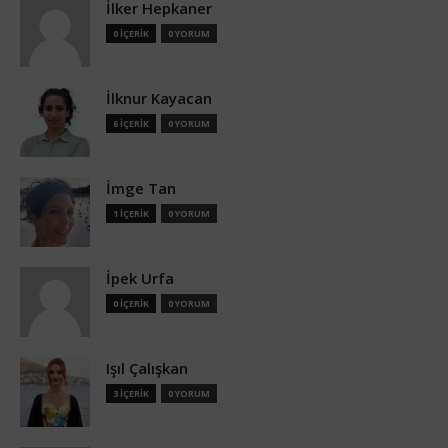
İlker Hepkaner
0 İÇERİK
0 YORUM
İlknur Kayacan
6 İÇERİK
0 YORUM
İmge Tan
1 İÇERİK
0 YORUM
İpek Urfa
0 İÇERİK
0 YORUM
Işıl Çalışkan
3 İÇERİK
0 YORUM