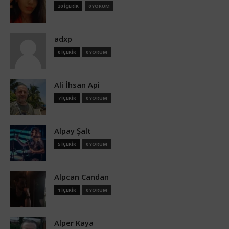
30 İÇERİK
0 YORUM
adxp
0 İÇERİK
0 YORUM
Ali İhsan Api
7 İÇERİK
0 YORUM
Alpay Şalt
5 İÇERİK
0 YORUM
Alpcan Candan
1 İÇERİK
0 YORUM
Alper Kaya