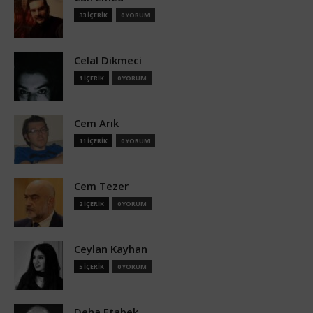
33 İÇERİK
0 YORUM
Celal Dikmeci
1 İÇERİK
0 YORUM
Cem Arık
11 İÇERİK
0 YORUM
Cem Tezer
2 İÇERİK
0 YORUM
Ceylan Kayhan
5 İÇERİK
0 YORUM
Deha Etabek