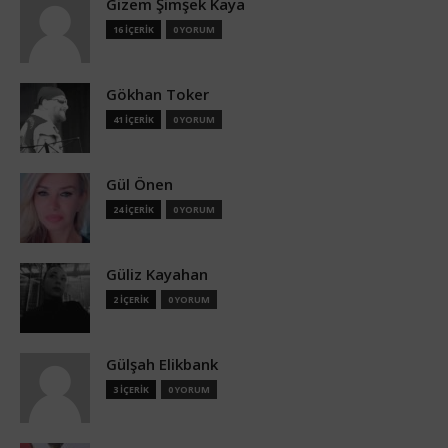
Gizem Şimşek Kaya
16 İÇERİK
0 YORUM
Gökhan Toker
41 İÇERİK
0 YORUM
Gül Önen
24 İÇERİK
0 YORUM
Güliz Kayahan
2 İÇERİK
0 YORUM
Gülşah Elikbank
3 İÇERİK
0 YORUM