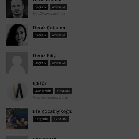
2 İÇERİK
0 YORUM
http://www.etabek.net
Deniz Çobaner
2 İÇERİK
0 YORUM
Deniz Kılıç
4 İÇERİK
0 YORUM
Editör
4486 İÇERİK
2 YORUM
https://www.nouvart.net
Efe Kocabıyıkoğlu
17 İÇERİK
0 YORUM