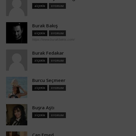
4 İÇERİK
0 YORUM
Burak Bakış
0 İÇERİK
0 YORUM
https://www.burakbakis.com/
Burak Fedakar
3 İÇERİK
0 YORUM
Burcu Seçmeer
2 İÇERİK
0 YORUM
Buşra Aştı
3 İÇERİK
0 YORUM
Can Emed