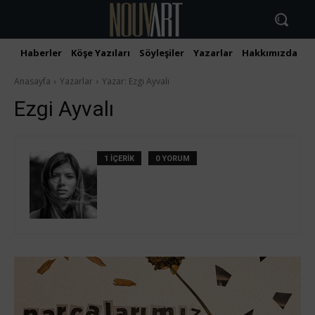
Haberler
Köşe Yazıları
Söyleşiler
Yazarlar
Hakkımızda
İ
Anasayfa
Yazarlar
Yazar: Ezgi Ayvalı
Ezgi Ayvalı
1 İÇERİK
0 YORUM