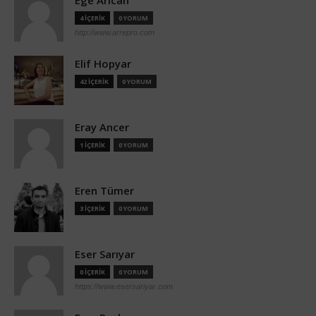
Ege Arıcan
4 İÇERİK
0 YORUM
http://www.arrepro.com
Elif Hopyar
42 İÇERİK
0 YORUM
Eray Ancer
1 İÇERİK
0 YORUM
Eren Tümer
3 İÇERİK
0 YORUM
Eser Sarıyar
0 İÇERİK
0 YORUM
https://www.esersariyar.com