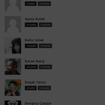
3 İÇERİK
0 YORUM
Aynur Kulak
41 İÇERİK
0 YORUM
Banu Solak
13 İÇERİK
0 YORUM
Baran Barış
20 İÇERİK
0 YORUM
Başak Yavuz
8 İÇERİK
0 YORUM
Bengisu Çaygür