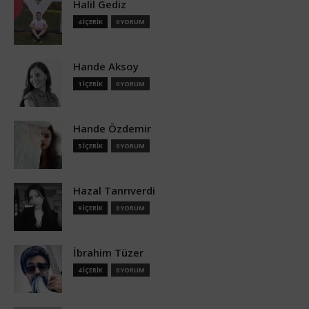
Halil Gediz
4 İÇERİK
0 YORUM
Hande Aksoy
1 İÇERİK
0 YORUM
Hande Özdemir
5 İÇERİK
0 YORUM
Hazal Tanrıverdi
9 İÇERİK
0 YORUM
İbrahim Tüzer
4 İÇERİK
0 YORUM