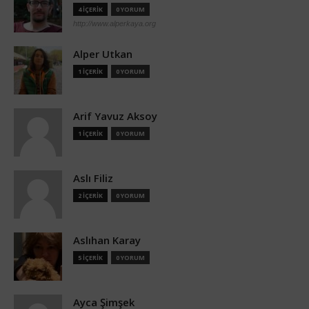
4 İÇERİK
0 YORUM
http://www.alperkaya.org
Alper Utkan
1 İÇERİK
0 YORUM
Arif Yavuz Aksoy
1 İÇERİK
0 YORUM
Aslı Filiz
2 İÇERİK
0 YORUM
Aslıhan Karay
5 İÇERİK
0 YORUM
Ayca Şimşek