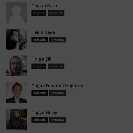
Taylan Kara
4 İÇERİK
0 YORUM
Tekin Kaya
15 İÇERİK
0 YORUM
Tolga Şilil
6 İÇERİK
0 YORUM
Tuğba Devrim Uzüğüten
16 İÇERİK
0 YORUM
Tuğçe Hitay
30 İÇERİK
0 YORUM