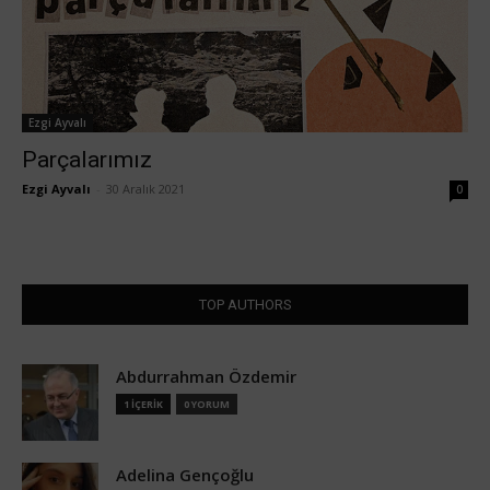
Ezgi Ayvalı
Parçalarımız
Ezgi Ayvalı
-
30 Aralık 2021
0
TOP AUTHORS
Abdurrahman Özdemir
1 İÇERİK
0 YORUM
Adelina Gençoğlu