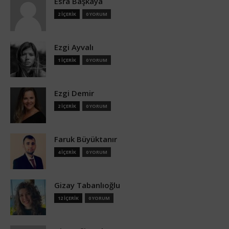
Esra Başkaya
2 İÇERİK
0 YORUM
Ezgi Ayvalı
1 İÇERİK
0 YORUM
Ezgi Demir
2 İÇERİK
0 YORUM
Faruk Büyüktanır
4 İÇERİK
0 YORUM
Gizay Tabanlıoğlu
12 İÇERİK
0 YORUM