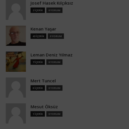
Josef Hasek Kılçıksız
2 İÇERİK
0 YORUM
Kenan Yaşar
43 İÇERİK
0 YORUM
Leman Deniz Yılmaz
7 İÇERİK
0 YORUM
Mert Tuncel
0 İÇERİK
0 YORUM
Mesut Öksüz
1 İÇERİK
0 YORUM