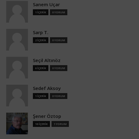
Sanem Uçar
1 İÇERİK
0 YORUM
Sarp T.
2 İÇERİK
0 YORUM
Seçil Altınöz
6 İÇERİK
0 YORUM
Sedef Aksoy
1 İÇERİK
0 YORUM
Şener Öztop
10 İÇERİK
1 YORUM