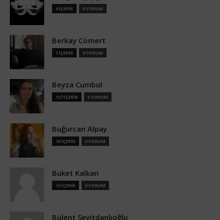
4 İÇERİK
0 YORUM
Berkay Cömert
1 İÇERİK
0 YORUM
Beyza Cumbul
127 İÇERİK
0 YORUM
Buğurcan Alpay
10 İÇERİK
0 YORUM
Buket Kalkan
13 İÇERİK
0 YORUM
Bülent Seyitdanlıoğlu