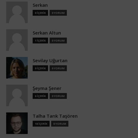
Serkan
0 İÇERİK
0 YORUM
Serkan Altun
1 İÇERİK
0 YORUM
Sevilay Uğurtan
9 İÇERİK
0 YORUM
Şeyma Şener
6 İÇERİK
0 YORUM
Talha Tarık Taşören
18 İÇERİK
0 YORUM