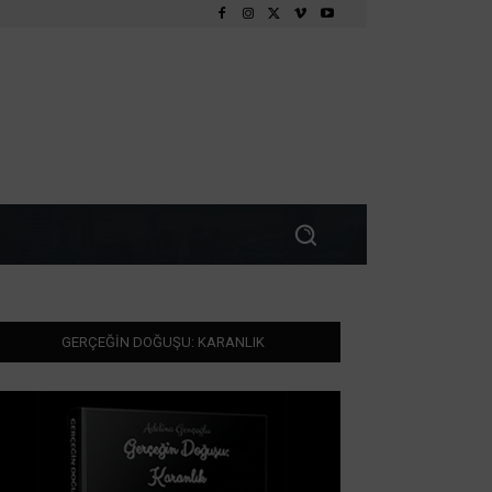
GERÇEĞİN DOĞUŞU: KARANLIK