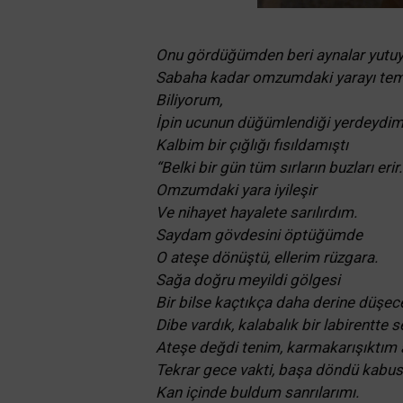
Onu gördüğümden beri aynalar yutuy
Sabaha kadar omzumdaki yarayı tem
Biliyorum,
İpin ucunun düğümlendiği yerdeydim
Kalbim bir çığlığı fısıldamıştı
“Belki bir gün tüm sırların buzları erir.
Omzumdaki yara iyileşir
Ve nihayet hayalete sarılırdım.
Saydam gövdesini öptüğümde
O ateşe dönüştü, ellerim rüzgara.
Sağa doğru meyildi gölgesi
Bir bilse kaçtıkça daha derine düşece
Dibe vardık, kalabalık bir labirentte s
Ateşe değdi tenim, karmakarışıktım a
Tekrar gece vakti, başa döndü kabus
Kan içinde buldum sanrılarımı.