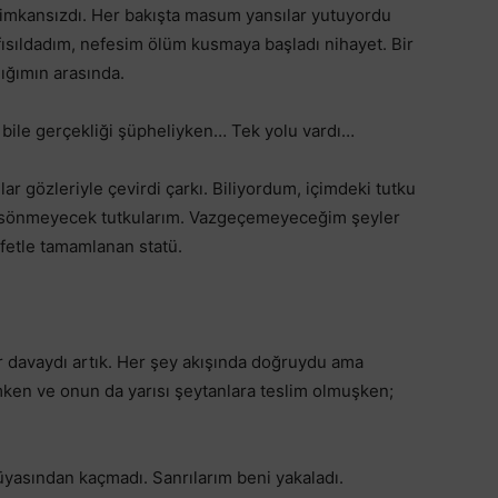
imkansızdı. Her bakışta masum yansılar yutuyordu
fısıldadım, nefesim ölüm kusmaya başladı nihayet. Bir
lığımın arasında.
 bile gerçekliği şüpheliyken… Tek yolu vardı…
r gözleriyle çevirdi çarkı. Biliyordum, içimdeki tutku
 sönmeyecek tutkularım. Vazgeçemeyeceğim şeyler
afetle tamamlanan statü.
davaydı artık. Her şey akışında doğruydu ama
ken ve onun da yarısı şeytanlara teslim olmuşken;
yasından kaçmadı. Sanrılarım beni yakaladı.