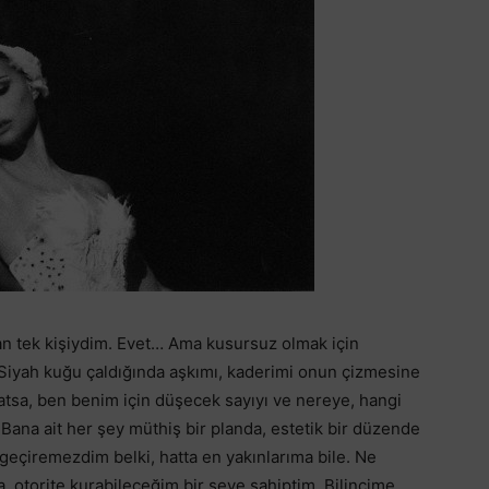
n tek kişiydim. Evet… Ama kusursuz olmak için
 Siyah kuğu çaldığında aşkımı, kaderimi onun çizmesine
 atsa, ben benim için düşecek sayıyı ve nereye, hangi
ana ait her şey müthiş bir planda, estetik bir düzende
eçiremezdim belki, hatta en yakınlarıma bile. Ne
, otorite kurabileceğim bir şeye sahiptim. Bilincime