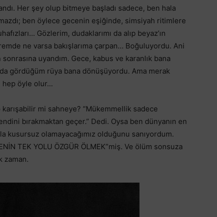
andı. Her şey olup bitmeye başladı sadece, ben hala
mazdı; ben öylece gecenin eşiğinde, simsiyah ritimlere
hafızları… Gözlerim, dudaklarımı da alıp beyaz’ın
çevremde ne varsa bakışlarıma çarpan… Boğuluyordu. Ani
n sonrasına uyandım. Gece, kabus ve karanlık bana
rımda gördüğüm rüya bana dönüşüyordu. Ama merak
 hep öyle olur…
karışabilir mi sahneye? “Mükemmellik sadece
endini bırakmaktan geçer.” Dedi. Oysa ben dünyanın en
asla kusursuz olamayacağımız olduğunu sanıyordum.
ENİN TEK YOLU ÖZGÜR ÖLMEK”miş. Ve ölüm sonsuza
k zaman.