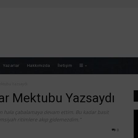
Yazarlar
Hakkımızda
İletişim
ektubu Yazsaydı
har Mektubu Yazsaydı
en hala çabalamaya devam ettim. Bu kadar basit
imsiyah ritimlere akıp gidemezdim."
0