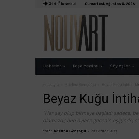
C
31.4
İstanbul
Cumartesi, Ağustos 8, 2026
Haberler
Köşe Yazıları
Söyleşiler
Anasayfa
Adelina Gençoğlu
Beyaz Kuğu İntihar M
Beyaz Kuğu İnti
"Her şey olup bitmeye başladı sadece, b
olamazdı; ben öylece gecenin eşiğinde, s
Yazar
Adelina Gençoğlu
-
20 Haziran 2019