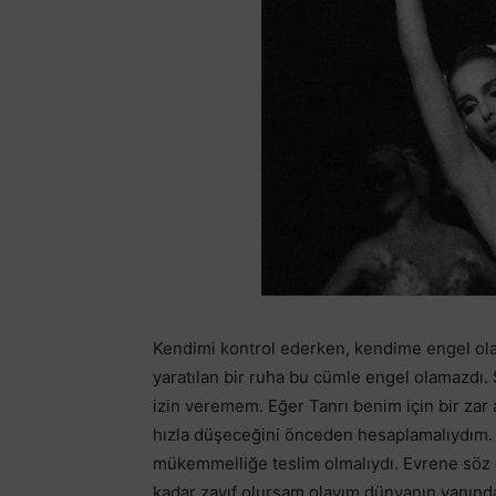
Kendimi kontrol ederken, kendime engel ola
yaratılan bir ruha bu cümle engel olamazdı.
izin veremem. Eğer Tanrı benim için bir zar
hızla düşeceğini önceden hesaplamalıydım. B
mükemmelliğe teslim olmalıydı. Evrene söz g
kadar zayıf olursam olayım dünyanın yanında