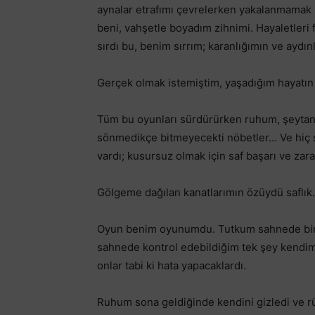
aynalar etrafımı çevrelerken yakalanmamak 
beni, vahşetle boyadım zihnimi. Hayaletleri 
sırdı bu, benim sırrım; karanlığımın ve aydın
Gerçek olmak istemiştim, yaşadığım hayatın
Tüm bu oyunları sürdürürken ruhum, şeytanla
sönmedikçe bitmeyecekti nöbetler… Ve hiç
vardı; kusursuz olmak için saf başarı ve zar
Gölgeme dağılan kanatlarımın özüydü saflık.
Oyun benim oyunumdu. Tutkum sahnede bir 
sahnede kontrol edebildiğim tek şey kendim
onlar tabi ki hata yapacaklardı.
Ruhum sona geldiğinde kendini gizledi ve rü