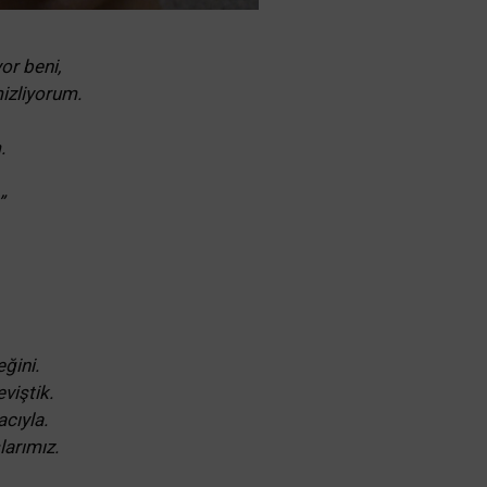
or beni,
izliyorum.
.
”
ğini.
eviştik.
cıyla.
larımız.