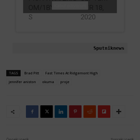
Kabul ediyorum
OM/1BY8SJLMX
BER 18,
S
2020
Sputniknews
TAGS
Brad Pitt
Fast Times At Ridgemont High
jennifer aniston
okuma
proje
Önceki içerik
Sonraki içerik