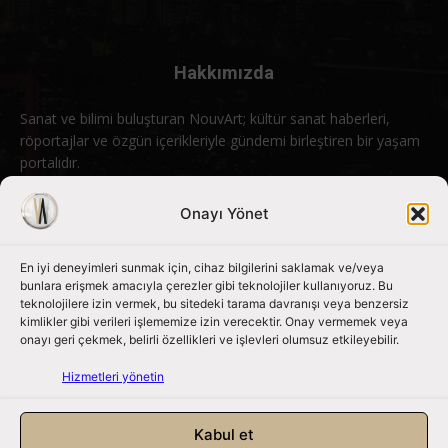
Hakkımızda
Sanat ve bilimi buluşturan NouvArt; kültür sanat haberleri,
röportajlar ve özgün içerikleriyle gündemi birleştiren bir yaşam
portalıdır.
Bizimle iletişime geçin:
info@nouvart.net
Onayı Yönet
En iyi deneyimleri sunmak için, cihaz bilgilerini saklamak ve/veya
Bizi Takip Edin
bunlara erişmek amacıyla çerezler gibi teknolojiler kullanıyoruz. Bu
teknolojilere izin vermek, bu sitedeki tarama davranışı veya benzersiz
kimlikler gibi verileri işlememize izin verecektir. Onay vermemek veya
onayı geri çekmek, belirli özellikleri ve işlevleri olumsuz etkileyebilir.
Hizmetleri yönetin
Kabul et