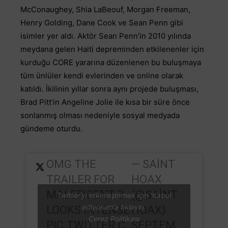
McConaughey, Shia LaBeouf, Morgan Freeman,
Henry Golding, Dane Cook ve Sean Penn gibi
isimler yer aldı.
Aktör Sean Penn’in 2010 yılında
meydana gelen Haiti depreminden etkilenenler için
kurduğu CORE yararına düzenlenen bu buluşmaya
tüm ünlüler kendi evlerinden ve online olarak
katıldı. İkilinin yıllar sonra aynı projede buluşması,
Brad Pitt’in Angeline Jolie ile kısa bir süre önce
sonlanmış olması nedeniyle sosyal medyada
gündeme oturdu.
OMG THE
— SAINT
TRAILER FOR
HOAX
MALEFICENT 3
(@SAINT
Twitter'yi etkinleştirmek için 'Kabul
ediyorum'a tıklayın
LOOKS INTENSE
HOAX)
Çerez Politikası
PIC.TWITTER.C
SEPTEM