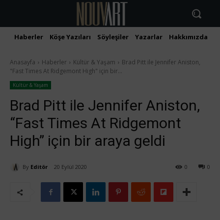
Haberler
Köşe Yazıları
Söyleşiler
Yazarlar
Hakkımızda
İ
Anasayfa
Haberler
Kültür & Yaşam
Brad Pitt ile Jennifer Aniston,
"Fast Times At Ridgemont High" için bir...
Kültür & Yaşam
Brad Pitt ile Jennifer Aniston,
“Fast Times At Ridgemont
High” için bir araya geldi
By
Editör
20 Eylül 2020
0
0