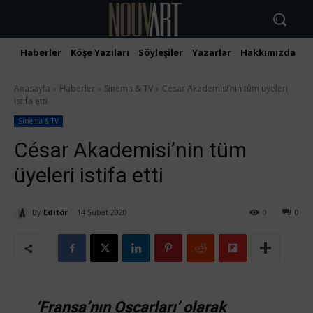
Haberler
Köşe Yazıları
Söyleşiler
Yazarlar
Hakkımızda
İ
Anasayfa
Haberler
Sinema & TV
César Akademisi’nin tüm üyeleri
istifa etti
Sinema & TV
César Akademisi’nin tüm
üyeleri istifa etti
By
Editör
14 Şubat 2020
0
0
‘Fransa’nın Oscarları’ olarak