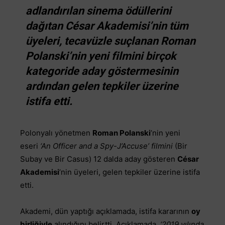
adlandırılan sinema ödüllerini
dağıtan César Akademisi’nin tüm
üyeleri, tecavüzle suçlanan Roman
Polanski’nin yeni filmini birçok
kategoride aday göstermesinin
ardından gelen tepkiler üzerine
istifa etti.
Polonyalı yönetmen
Roman Polanski
’nin yeni
eseri
‘An Officer and a Spy-J’Accuse’ filmini
(Bir
Subay ve Bir Casus) 12 dalda aday gösteren
César
Akademisi
’nin üyeleri, gelen tepkiler üzerine istifa
etti.
Akademi, dün yaptığı açıklamada, istifa kararının
oy
birliğiyle
alındığını belirtti. Açıklamada,
‘2019 yılında