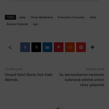
TAGS
aday
César Akademisi
Fransa’nın Oscarları
istifa
Roman Polanski
üye
Önceki içerik
Sonraki içerik
Olsaydı Nasıl Olurdu Diye Kaldı
Su damlacıklarının hareketini
Aklımda…
kullanarak elektrik üreten
cihaz geliştirildi