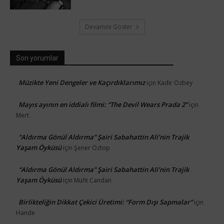
Devamını Göster
Son yorumlar
Müzikte Yeni Dengeler ve Kaçırdıklarımız
için
Kadir Özbey
Mayıs ayının en iddialı filmi: “The Devil Wears Prada 2”
için
Mert
“Aldırma Gönül Aldırma” Şairi Sabahattin Ali’nin Trajik
Yaşam Öyküsü
için
Şener Öztop
“Aldırma Gönül Aldırma” Şairi Sabahattin Ali’nin Trajik
Yaşam Öyküsü
için
Müfit Candan
Birlikteliğin Dikkat Çekici Üretimi: “Form Dışı Sapmalar”
için
Hande