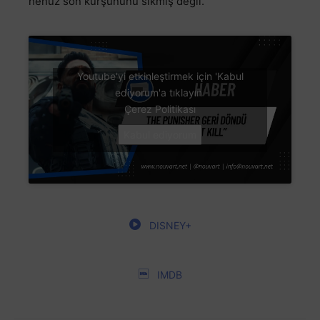
henüz son kurşununu sıkmış değil.
Youtube'yi etkinleştirmek için 'Kabul
ediyorum'a tıklayın
Çerez Politikası
Kabul ediyorum
DISNEY+
IMDB