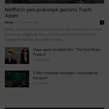
Netflix’in yeni psikolojik gerilimi: Fısıltı
Adam
Editör
-
15 Temmuz 2026
0
Netflix, başrollerinde Robert De Niro, Michelle Monaghan ve Adam
Scott'ın yer aldığı Fısıltı Adam (The Whisper Man) filminin resmi
fragmanını paylaştı. Alex North'un New...
Mayıs ayının en iddialı filmi: “The Devil Wears
Prada 2”
7 Nisan 2026
X-Men efsaneleri Avengers: Doomsday’de
buluşuyor
6 Ocak 2026