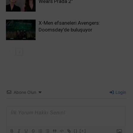
Wears Prada 2”
X-Men efsaneleri Avengers:
Doomsday’de buluşuyor
Abone Olun
Login
{}
[+]