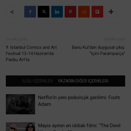
Önceki içerik
Sonraki içerik
9. İstanbul Comics and Art
Banu Kul’dan duygusal çıkış:
Festival 13-14 Haziran’da
“İçim Paramparça”
Paribu Art’ta
İLGİLİ İÇERİKLER
YAZARIN DİĞER İÇERİKLERİ
Netflix’in yeni psikolojik gerilimi: Fısıltı
Adam
Mayıs ayının en iddialı filmi: “The Devil