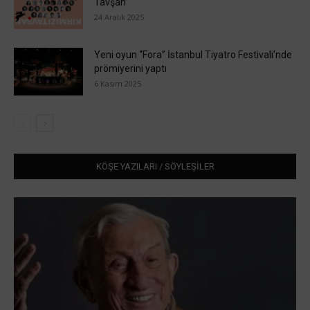
Tavşan”
24 Aralık 2025
Yeni oyun “Fora” İstanbul Tiyatro Festivali’nde
prömiyerini yaptı
6 Kasım 2025
KÖŞE YAZILARI / SÖYLEŞİLER