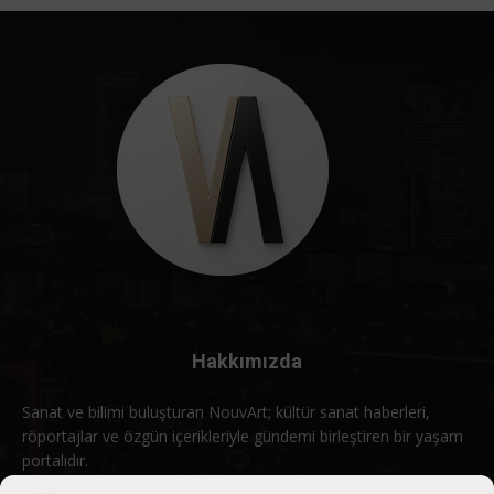
Hakkımızda
Sanat ve bilimi buluşturan NouvArt; kültür sanat haberleri,
röportajlar ve özgün içerikleriyle gündemi birleştiren bir yaşam
portalıdır.