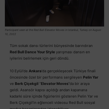
Participant seen at the Red Bull Elevator Moves in Istanbul, Turkey on August
10, 2022
Tüm sokak dansı türlerini bünyesinde barındıran
Red Bull Dance Your Style
yarışması dansın en
iyilerini belirlemek için geri döndü.
10 Eylül’de
Ankara
’da gerçekleşecek Türkiye finali
öncesinde özel bir performans sergileyen
Pelin Yar
ve
Berk Çiçekgil
“
Elevator Moves
”da bir araya
geldi. Asansör kapısı açıldığı andan kapanana
kadarki süre içinde figürlerini gösteren Pelin Yar ve
Berk Çiçekgil’in eğlenceli videosu Red Bull sosyal
medya hesaplarından izlenebiliyor.