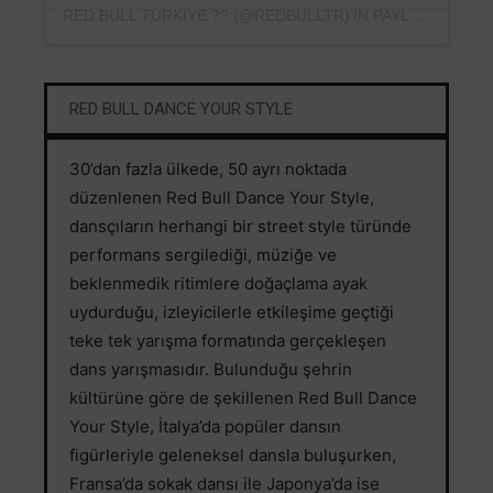
RED BULL TÜRKIYE ?? (@REDBULLTR)’IN PAYLAŞTIĞI BIR GÖNDERI
RED BULL DANCE YOUR STYLE
30’dan fazla ülkede, 50 ayrı noktada
düzenlenen Red Bull Dance Your Style,
dansçıların herhangi bir street style türünde
performans sergilediği, müziğe ve
beklenmedik ritimlere doğaçlama ayak
uydurduğu, izleyicilerle etkileşime geçtiği
teke tek yarışma formatında gerçekleşen
dans yarışmasıdır. Bulunduğu şehrin
kültürüne göre de şekillenen Red Bull Dance
Your Style, İtalya’da popüler dansın
figürleriyle geleneksel dansla buluşurken,
Fransa’da sokak dansı ile Japonya’da ise