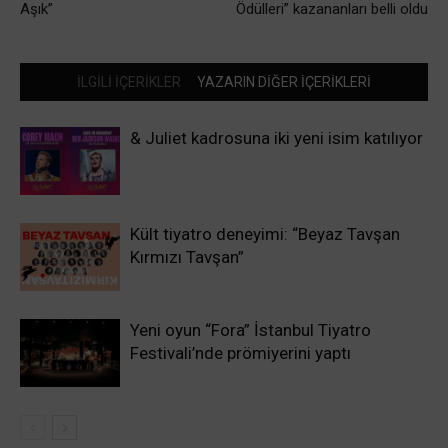
Aşık”
Ödülleri” kazananları belli oldu
İLGİLİ İÇERİKLER
YAZARIN DİĞER İÇERİKLERİ
& Juliet kadrosuna iki yeni isim katılıyor
Kült tiyatro deneyimi: “Beyaz Tavşan
Kırmızı Tavşan”
Yeni oyun “Fora” İstanbul Tiyatro
Festivali’nde prömiyerini yaptı