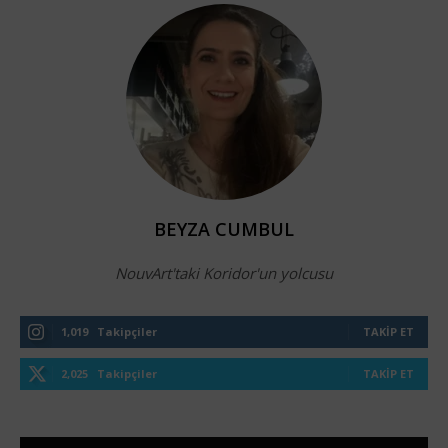
BEYZA CUMBUL
NouvArt'taki Koridor'un yolcusu
1,019
Takipçiler
TAKIP ET
2,025
Takipçiler
TAKIP ET