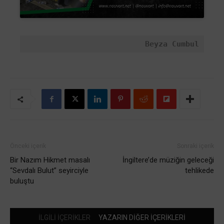
Beyza Cumbul
Önceki içerik
Sonraki içerik
Bir Nazım Hikmet masalı
İngiltere’de müziğin geleceği
“Sevdalı Bulut” seyirciyle
tehlikede
buluştu
İLGİLİ İÇERİKLER
YAZARIN DİĞER İÇERİKLERİ