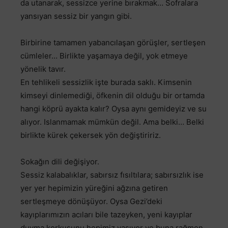
da utanarak, sessizce yerine bırakmak… Sofralara
yansıyan sessiz bir yangın gibi.
Birbirine tamamen yabancılaşan görüşler, sertleşen
cümleler… Birlikte yaşamaya değil, yok etmeye
yönelik tavır.
En tehlikeli sessizlik işte burada saklı. Kimsenin
kimseyi dinlemediği, öfkenin dil olduğu bir ortamda
hangi köprü ayakta kalır? Oysa aynı gemideyiz ve su
alıyor. Islanmamak mümkün değil. Ama belki… Belki
birlikte kürek çekersek yön değiştiririz.
Sokağın dili değişiyor.
Sessiz kalabalıklar, sabırsız fısıltılara; sabırsızlık ise
yer yer hepimizin yüreğini ağzına getiren
sertleşmeye dönüşüyor. Oysa Gezi’deki
kayıplarımızın acıları bile tazeyken, yeni kayıplar
duyma korkusunu hepimiz yaşıyor ve buna rağmen