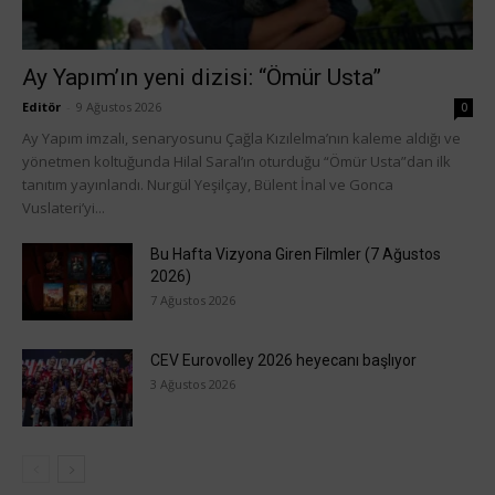
Ay Yapım’ın yeni dizisi: “Ömür Usta”
Editör
-
9 Ağustos 2026
0
Ay Yapım imzalı, senaryosunu Çağla Kızılelma’nın kaleme aldığı ve
yönetmen koltuğunda Hilal Saral’ın oturduğu “Ömür Usta”dan ilk
tanıtım yayınlandı. Nurgül Yeşilçay, Bülent İnal ve Gonca
Vuslateri’yi...
Bu Hafta Vizyona Giren Filmler (7 Ağustos
2026)
7 Ağustos 2026
CEV Eurovolley 2026 heyecanı başlıyor
3 Ağustos 2026