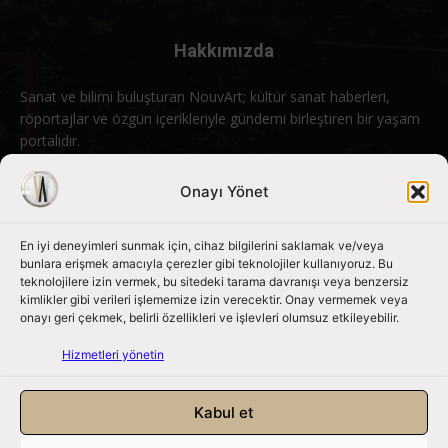
Hakkımızda
Sanat ve bilimi buluşturan NouvArt; kültür sanat haberleri,
röportajlar ve özgün içerikleriyle gündemi birleştiren bir yaşam
portalıdır.
Bizimle iletişime geçin:
info@nouvart.net
Onayı Yönet
En iyi deneyimleri sunmak için, cihaz bilgilerini saklamak ve/veya
Bizi Takip Edin
bunlara erişmek amacıyla çerezler gibi teknolojiler kullanıyoruz. Bu
teknolojilere izin vermek, bu sitedeki tarama davranışı veya benzersiz
kimlikler gibi verileri işlememize izin verecektir. Onay vermemek veya
onayı geri çekmek, belirli özellikleri ve işlevleri olumsuz etkileyebilir.
Hizmetleri yönetin
Kabul et