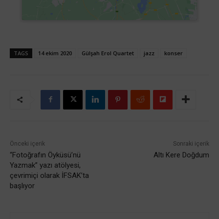
TAGS
14 ekim 2020
Gülşah Erol Quartet
jazz
konser
Önceki içerik
Sonraki içerik
“Fotoğrafın Öyküsü’nü
Altı Kere Doğdum
Yazmak” yazı atölyesi,
çevrimiçi olarak İFSAK’ta
başlıyor