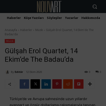
Haberler
Köşe Yazıları
Söyleşiler
Yazarlar
Hakkımızda
İ
Anasayfa
Haberler
Müzik
Gülşah Erol Quartet, 14 Ekim'de The
Badau'da
Müzik
Gülşah Erol Quartet, 14
Ekim’de The Badau’da
By
Editör
12 Ekim 2020
0
0
Türkiye’de ve Avrupa sahnesinde uzun yıllardır
avangart ve özgür doğaçlama çalışmalarıyla tanınan,