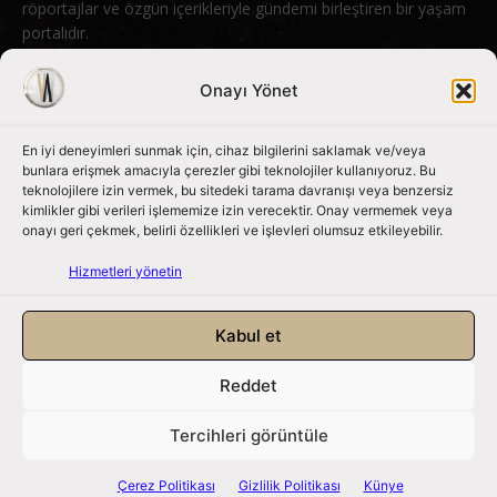
röportajlar ve özgün içerikleriyle gündemi birleştiren bir yaşam
portalıdır.
Bizimle iletişime geçin:
info@nouvart.net
Onayı Yönet
En iyi deneyimleri sunmak için, cihaz bilgilerini saklamak ve/veya
Bizi Takip Edin
bunlara erişmek amacıyla çerezler gibi teknolojiler kullanıyoruz. Bu
teknolojilere izin vermek, bu sitedeki tarama davranışı veya benzersiz
kimlikler gibi verileri işlememize izin verecektir. Onay vermemek veya
onayı geri çekmek, belirli özellikleri ve işlevleri olumsuz etkileyebilir.
Hizmetleri yönetin
Kabul et
Reddet
NouvArt bir Mert Tunçel işletmesidir. © 2013 – 2026. Tüm Hakları
Saklıdır.
Tercihleri görüntüle
Gizlilik Politikası
|
Çerez Politikası
|
Hizmet Koşulları
|
Kullanıcı Verileri
|
Çerez Politikası
Gizlilik Politikası
Künye
Künye
|
İletişim