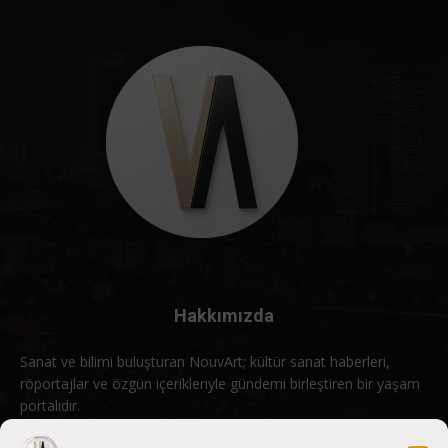
Hakkımızda
Sanat ve bilimi buluşturan NouvArt; kültür sanat haberleri,
röportajlar ve özgün içerikleriyle gündemi birleştiren bir yaşam
portalıdır.