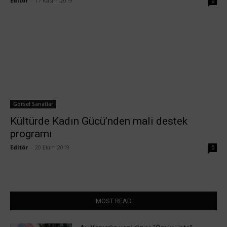
Editör
-
17 Kasım 2019
0
Görsel Sanatlar
Kültürde Kadın Gücü’nden mali destek
programı
Editör
-
20 Ekim 2019
0
MOST READ