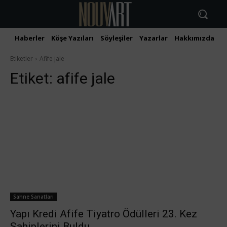
Haberler
Köşe Yazıları
Söyleşiler
Yazarlar
Hakkımızda
İ
Etiketler
Afife jale
Etiket:
afife jale
Sahne Sanatları
Yapı Kredi Afife Tiyatro Ödülleri 23. Kez
Sahiplerini Buldu