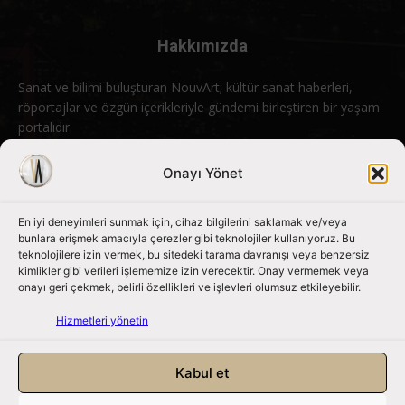
Hakkımızda
Sanat ve bilimi buluşturan NouvArt; kültür sanat haberleri,
röportajlar ve özgün içerikleriyle gündemi birleştiren bir yaşam
portalıdır.
Bizimle iletişime geçin:
info@nouvart.net
Onayı Yönet
En iyi deneyimleri sunmak için, cihaz bilgilerini saklamak ve/veya
Bizi Takip Edin
bunlara erişmek amacıyla çerezler gibi teknolojiler kullanıyoruz. Bu
teknolojilere izin vermek, bu sitedeki tarama davranışı veya benzersiz
kimlikler gibi verileri işlememize izin verecektir. Onay vermemek veya
onayı geri çekmek, belirli özellikleri ve işlevleri olumsuz etkileyebilir.
Hizmetleri yönetin
Kabul et