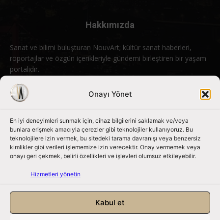
Hakkımızda
Sanat ve bilimi buluşturan NouvArt; kültür sanat haberleri,
röportajlar ve özgün içerikleriyle gündemi birleştiren bir yaşam
portalıdır.
Bizimle iletişime geçin:
info@nouvart.net
Onayı Yönet
En iyi deneyimleri sunmak için, cihaz bilgilerini saklamak ve/veya
Bizi Takip Edin
bunlara erişmek amacıyla çerezler gibi teknolojiler kullanıyoruz. Bu
teknolojilere izin vermek, bu sitedeki tarama davranışı veya benzersiz
kimlikler gibi verileri işlememize izin verecektir. Onay vermemek veya
onayı geri çekmek, belirli özellikleri ve işlevleri olumsuz etkileyebilir.
Hizmetleri yönetin
Kabul et