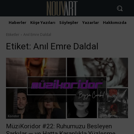
Haberler
Köşe Yazıları
Söyleşiler
Yazarlar
Hakkımızda
İ
Etiketler
Anıl Emre Daldal
Etiket:
Anıl Emre Daldal
Koridor
MüziKoridor #22: Ruhumuzu Besleyen
Şarkılar — ve Hatta Karanlıkla Yüzleşme