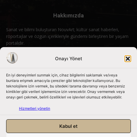
Hakkımızda
Sanat ve bilimi buluşturan NouvArt; kültür sanat haberleri,
röportajlar ve özgün içerikleriyle gündemi birleştiren bir yaşam
portalıdır.
Bizimle iletişime geçin:
info@nouvart.net
Onayı Yönet
En iyi deneyimleri sunmak için, cihaz bilgilerini saklamak ve/veya
Bizi Takip Edin
bunlara erişmek amacıyla çerezler gibi teknolojiler kullanıyoruz. Bu
teknolojilere izin vermek, bu sitedeki tarama davranışı veya benzersiz
kimlikler gibi verileri işlememize izin verecektir. Onay vermemek veya
onayı geri çekmek, belirli özellikleri ve işlevleri olumsuz etkileyebilir.
Hizmetleri yönetin
Kabul et