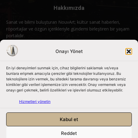
Hakkımızda
Sanat ve bilimi buluşturan NouvArt; kültür sanat haberleri,
röportajlar ve özgün içerikleriyle gündemi birleştiren bir yaşam
portalıdır.
Bizimle iletişime geçin:
info@nouvart.net
Onayı Yönet
En iyi deneyimleri sunmak için, cihaz bilgilerini saklamak ve/veya
Bizi Takip Edin
bunlara erişmek amacıyla çerezler gibi teknolojiler kullanıyoruz. Bu
teknolojilere izin vermek, bu sitedeki tarama davranışı veya benzersiz
kimlikler gibi verileri işlememize izin verecektir. Onay vermemek veya
onayı geri çekmek, belirli özellikleri ve işlevleri olumsuz etkileyebilir.
Hizmetleri yönetin
Kabul et
Reddet
NouvArt bir Mert Tunçel işletmesidir. © 2013 – 2026. Tüm Hakları