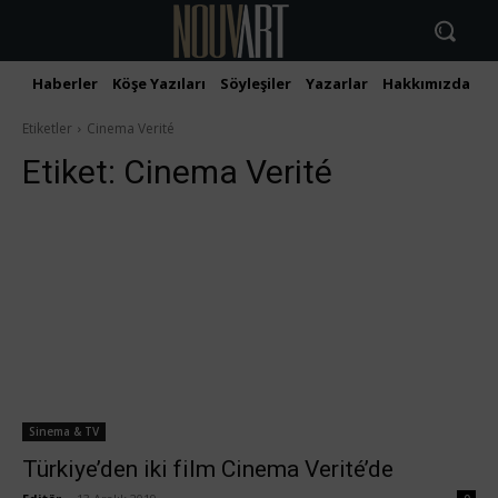
Haberler
Köşe Yazıları
Söyleşiler
Yazarlar
Hakkımızda
İ
Etiketler
Cinema Verité
Etiket:
Cinema Verité
Sinema & TV
Türkiye’den iki film Cinema Verité’de