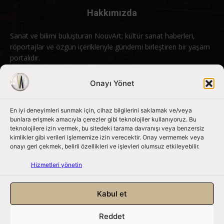
Hakkımızda
Sanat ve bilimi buluşturan NouvArt; kültür sanat haberleri,
röportajlar ve özgün içerikleriyle gündemi birleştiren bir yaşam
portalıdır.
Bizimle iletişime geçin:
info@nouvart.net
Onayı Yönet
En iyi deneyimleri sunmak için, cihaz bilgilerini saklamak ve/veya
Bizi Takip Edin
bunlara erişmek amacıyla çerezler gibi teknolojiler kullanıyoruz. Bu
teknolojilere izin vermek, bu sitedeki tarama davranışı veya benzersiz
kimlikler gibi verileri işlememize izin verecektir. Onay vermemek veya
onayı geri çekmek, belirli özellikleri ve işlevleri olumsuz etkileyebilir.
Hizmetleri yönetin
Kabul et
Reddet
NouvArt bir Mert Tunçel işletmesidir. © 2013 – 2026. Tüm Hakları