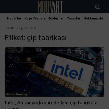
Haberler
Köşe Yazıları
Söyleşiler
Yazarlar
Hakkımızda
İ
Etiketler
çip fabrikası
Etiket:
çip fabrikası
Bilim & Teknoloji
Intel, Almanya’da yarı iletken çip fabrikası
açıyor