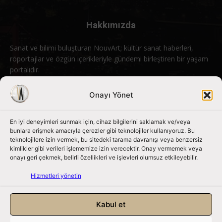
Hakkımızda
Sanat ve bilimi buluşturan NouvArt; kültür sanat haberleri,
röportajlar ve özgün içerikleriyle gündemi birleştiren bir yaşam
portalıdır.
Bizimle iletişime geçin:
info@nouvart.net
Onayı Yönet
En iyi deneyimleri sunmak için, cihaz bilgilerini saklamak ve/veya
Bizi Takip Edin
bunlara erişmek amacıyla çerezler gibi teknolojiler kullanıyoruz. Bu
teknolojilere izin vermek, bu sitedeki tarama davranışı veya benzersiz
kimlikler gibi verileri işlememize izin verecektir. Onay vermemek veya
onayı geri çekmek, belirli özellikleri ve işlevleri olumsuz etkileyebilir.
Hizmetleri yönetin
Kabul et