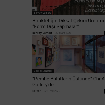
Berkay Cömert
Birlikteliğin Dikkat Çekici Üretimi:
“Form Dışı Sapmalar”
Berkay Cömert
-
22 Mart 2026
Görsel Sanatlar
“Pembe Bulutların Üstünde” Chi A
Gallery’de
Editör
-
22 Ocak 2025