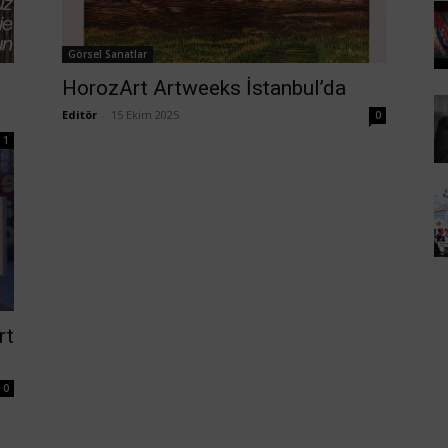
Görsel Sanatlar
HorozArt Artweeks İstanbul’da
Editör
-
15 Ekim 2025
0
1
rt
0