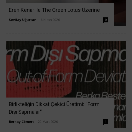
Eren Kenar ile The Green Lotus Üzerine
Sevilay Uğurtan
-
6 Nisan 2026
0
Birlikteliğin Dikkat Çekici Üretimi: “Form
Dışı Sapmalar”
Berkay Cömert
-
22 Mart 2026
1