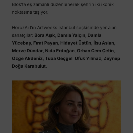
Blok’ta eş zamanlı düzenlenerek şehrin iki ikonik
noktasına taşıyor.
HorozArt’ın Artweeks Istanbul seçkisinde yer alan
sanatçılar:
Bora Aşık
,
Damla Yalçın
,
Damla
Yücebaş
,
Fırat Payan
,
Hidayet Üstün
,
İlsu Aslan
,
Merve Dündar
,
Nida Erdoğan
,
Orhan Cem Çetin
,
Özge Akdeniz
,
Tuba Geçgel
,
Ufuk Yılmaz
,
Zeynep
Doğa Karabulut
.