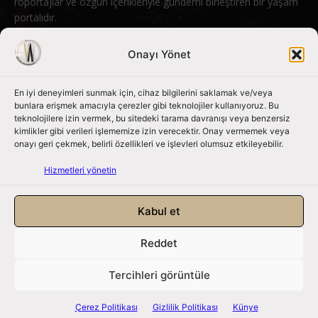
röportajlar ve özgün içerikleriyle gündemi birleştiren bir yaşam
portalıdır.
Bizimle iletişime geçin:
info@nouvart.net
Onayı Yönet
En iyi deneyimleri sunmak için, cihaz bilgilerini saklamak ve/veya
Bizi Takip Edin
bunlara erişmek amacıyla çerezler gibi teknolojiler kullanıyoruz. Bu
teknolojilere izin vermek, bu sitedeki tarama davranışı veya benzersiz
kimlikler gibi verileri işlememize izin verecektir. Onay vermemek veya
onayı geri çekmek, belirli özellikleri ve işlevleri olumsuz etkileyebilir.
Hizmetleri yönetin
Kabul et
Reddet
NouvArt bir Mert Tunçel işletmesidir. © 2013 – 2026. Tüm Hakları
Saklıdır.
Tercihleri görüntüle
Gizlilik Politikası
|
Çerez Politikası
|
Hizmet Koşulları
|
Kullanıcı Verileri
|
Çerez Politikası
Gizlilik Politikası
Künye
Künye
|
İletişim