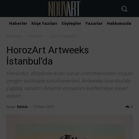
Haberler
Köşe Yazıları
Söyleşiler
Yazarlar
Hakkımızda
İ
Anasayfa
Haberler
Görsel Sanatlar
HorozArt Artweeks
İstanbul’da
HorozArt, disiplinlerarası sanat üretimlerinden oluşan
zengin seçkisiyle sanatseverleri, Artweeks İstanbul’da
çağdaş sanatın dinamik dünyasını keşfetmeye davet
ediyor.
Yazar
Editör
-
15 Ekim 2025
0