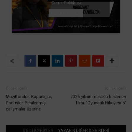
Çerez Politikası
Kabul ediyorum
Önceki içerik
Sonraki içerik
MüziKoridor: Kapanışlar,
2026 yılının merakla beklenen
Dönüşler, Yenilenmiş
filmi: “Oyuncak Hikayesi 5”
çalışmalar üzerine
İLGİLİ İÇERİKLER
YAZARIN DİĞER İÇERİKLERİ