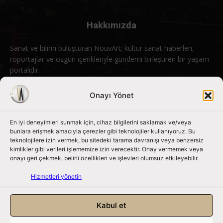
Hakkımızda
Sanat ve bilimi buluşturan NouvArt; kültür sanat haberleri,
röportajlar ve özgün içerikleriyle gündemi birleştiren bir yaşam
portalıdır.
Bizimle iletişime geçin:
info@nouvart.net
Onayı Yönet
En iyi deneyimleri sunmak için, cihaz bilgilerini saklamak ve/veya
Bizi Takip Edin
bunlara erişmek amacıyla çerezler gibi teknolojiler kullanıyoruz. Bu
teknolojilere izin vermek, bu sitedeki tarama davranışı veya benzersiz
kimlikler gibi verileri işlememize izin verecektir. Onay vermemek veya
onayı geri çekmek, belirli özellikleri ve işlevleri olumsuz etkileyebilir.
Hizmetleri yönetin
Kabul et