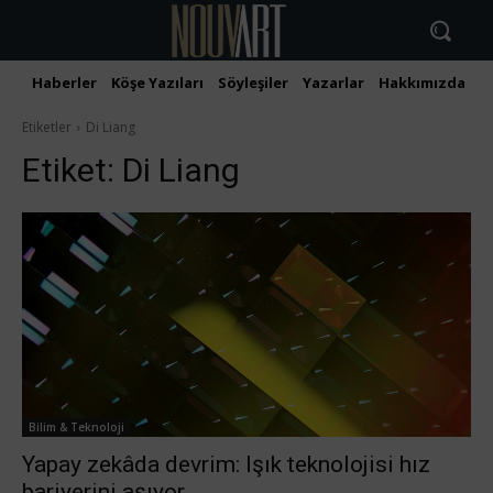
Haberler
Köşe Yazıları
Söyleşiler
Yazarlar
Hakkımızda
İ
Etiketler
Di Liang
Etiket:
Di Liang
Bilim & Teknoloji
Yapay zekâda devrim: Işık teknolojisi hız
bariyerini aşıyor