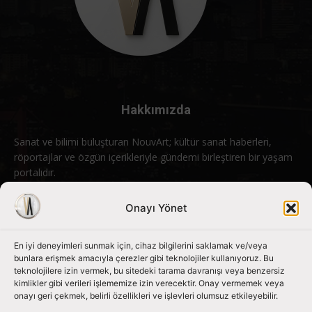
Hakkımızda
Sanat ve bilimi buluşturan NouvArt; kültür sanat haberleri,
röportajlar ve özgün içerikleriyle gündemi birleştiren bir yaşam
portalıdır.
Bizimle iletişime geçin:
info@nouvart.net
Onayı Yönet
En iyi deneyimleri sunmak için, cihaz bilgilerini saklamak ve/veya
Bizi Takip Edin
bunlara erişmek amacıyla çerezler gibi teknolojiler kullanıyoruz. Bu
teknolojilere izin vermek, bu sitedeki tarama davranışı veya benzersiz
kimlikler gibi verileri işlememize izin verecektir. Onay vermemek veya
onayı geri çekmek, belirli özellikleri ve işlevleri olumsuz etkileyebilir.