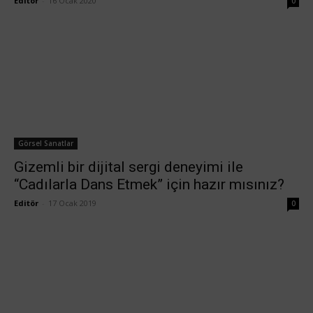
Editör
-
16 Ocak 2020
0
Görsel Sanatlar
Gizemli bir dijital sergi deneyimi ile
“Cadılarla Dans Etmek” için hazır mısınız?
Editör
-
17 Ocak 2019
0